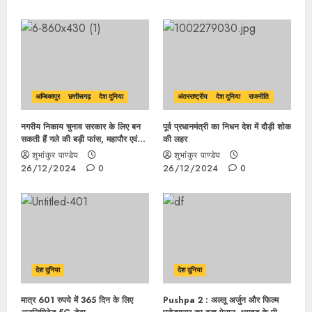
अम्बिकापुर
छत्तीसगढ़
देश दुनिया
अंतरराष्ट्रीय
देश दुनिया
राजनीति
नगरीय निकाय चुनाव सरकार के लिए बन
पूर्व प्रधानमंत्री का निधन देश में दौड़ी शोक
सकती हैं गले की बड़ी फांस, महापौर एवं
की लहर
अध्यक्षों पर आरक्षण टला अब इस तारिक
शुभांकुर पाण्डेय
शुभांकुर पाण्डेय
कों होगा आरक्षण…
26/12/2024
0
26/12/2024
0
देश दुनिया
देश दुनिया
मात्र 601 रुपये में 365 दिन के लिए
Pushpa 2 : अल्लू अर्जुन और फिल्म