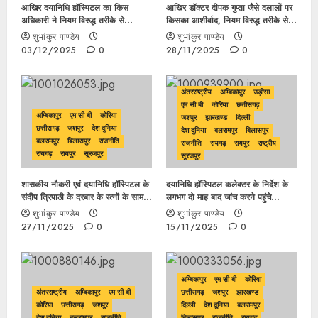
आखिर दयानिधि हॉस्पिटल का किस
आखिर डॉक्टर दीपक गुप्ता जैसे दलालों पर
अधिकारी ने नियम विरुद्ध तरीके से
किसका आशीर्वाद, नियम विरुद्ध तरीके से
आयुष्मान कार्ड योजना का कर दिया
जांच रिपोर्ट देने पर कार्यवाही कब ?
शुभांकुर पाण्डेय
शुभांकुर पाण्डेय
पंजीयन, लिफ्ट रैंप जरूरी नहीं करोड़ों की
03/12/2025
0
28/11/2025
0
गाड़ी जरूरी?
अंतरराष्ट्रीय
अम्बिकापुर
उड़ीसा
एम सी बी
कोरिया
छत्तीसगढ़
अम्बिकापुर
एम सी बी
कोरिया
जशपुर
झारखण्ड
दिल्ली
छत्तीसगढ़
जशपुर
देश दुनिया
देश दुनिया
बलरामपुर
बिलासपुर
बलरामपुर
बिलासपुर
राजनीति
राजनीति
रायगढ़
रायपुर
राष्ट्रीय
रायगढ़
रायपुर
सूरजपुर
सूरजपुर
शासकीय नौकरी एवं दयानिधि हॉस्पिटल के
दयानिधि हॉस्पिटल कलेक्टर के निर्देश के
संदीप त्रिपाठी के दरबार के रत्नों के सामने
लगभग दो माह बाद जांच करने पहुंचे
अकबर के दरबार के नौ रत्न भी फीके, सभी
अफसर, अब सही रिपोर्ट बनेगी या जांच के
शुभांकुर पाण्डेय
शुभांकुर पाण्डेय
गोलमाल करने में माहिर पढ़े यह खबर…
नाम पर होगी खानापूर्ति
27/11/2025
0
15/11/2025
0
अम्बिकापुर
एम सी बी
कोरिया
अंतरराष्ट्रीय
अम्बिकापुर
एम सी बी
छत्तीसगढ़
जशपुर
झारखण्ड
कोरिया
छत्तीसगढ़
जशपुर
दिल्ली
देश दुनिया
बलरामपुर
देश दुनिया
बलरामपुर
राजनीति
बिलासपुर
राजनीति
रायगढ़