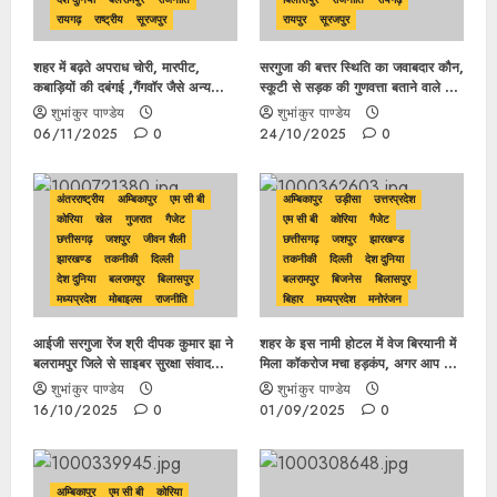
रायगढ़
राष्ट्रीय
सूरजपुर
रायपुर
सूरजपुर
शहर में बढ़ते अपराध चोरी, मारपीट,
सरगुजा की बत्तर स्थिति का जवाबदार कौन,
कबाड़ियों की दबंगई ,गैंगवॉर जैसे अन्य
स्कूटी से सड़क की गुणवत्ता बताने वाले पूर्व
घटनाओं के बढ़ावा के पीछे किसका
उपमुख्यमंत्री एवं वर्तमान सांसद स्कूटी से
शुभांकुर पाण्डेय
शुभांकुर पाण्डेय
हाथ,पुलिसिया व्यवस्था पर क्यों उठ रहे
एमजी रोड़ का भ्रमण अब क्यों नहीं कर रहे
06/11/2025
0
24/10/2025
0
सवाल..
?
अंतरराष्ट्रीय
अम्बिकापुर
एम सी बी
अम्बिकापुर
उड़ीसा
उत्तरप्रदेश
कोरिया
खेल
गुजरात
गैजेट
एम सी बी
कोरिया
गैजेट
छत्तीसगढ़
जशपुर
जीवन शैली
छत्तीसगढ़
जशपुर
झारखण्ड
झारखण्ड
तकनीकी
दिल्ली
तकनीकी
दिल्ली
देश दुनिया
देश दुनिया
बलरामपुर
बिलासपुर
बलरामपुर
बिजनेस
बिलासपुर
मध्यप्रदेश
मोबाइल्स
राजनीति
बिहार
मध्यप्रदेश
मनोरंजन
रायगढ़
रायपुर
राष्ट्रीय
सूरजपुर
राजनीति
रायगढ़
रायपुर
रोबोटिक
सूरजपुर
आईजी सरगुजा रेंज श्री दीपक कुमार झा ने
शहर के इस नामी होटल में वेज बिरयानी में
बलरामपुर जिले से साइबर सुरक्षा संवाद
मिला कॉकरोज मचा हड़कंप, अगर आप भी
कार्यक्रम की शुरूआत
सोच रहे इस होटल में जाने तो हो जाए
शुभांकुर पाण्डेय
शुभांकुर पाण्डेय
सावधान…
16/10/2025
0
01/09/2025
0
अम्बिकापुर
एम सी बी
कोरिया