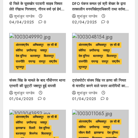
दो जिले के घूसखोर पटवारी साहब रिश्वत
DFO पंकज कमल एवं श्री शेखर के द्वारा
लेते रंगेहाथ गिरफ्तार, नीरज वर्मा एवं हेमंत
तत्कालीन वनपरिक्षेत्राधिकारी तथा वर्तमान
कुजूर रिश्वतखोर हैं पटवारी ….
वन परिक्षेत्राधिकारी के मिली भगत से गोदाम
शुभांकुर पाण्डेय
शुभांकुर पाण्डेय
निर्माण में करोड़ों रूपए का फर्जी बिल वाउचर
04/04/2025
0
02/04/2025
0
लगाकर शासकीय राशि का किया गया
गबन..
अंतरराष्ट्रीय
अम्बिकापुर
एम सी बी
अंतरराष्ट्रीय
अम्बिकापुर
एम सी बी
कोरिया
छत्तीसगढ़
जशपुर
कोरिया
छत्तीसगढ़
जशपुर
देश दुनिया
बलरामपुर
बिलासपुर
देश दुनिया
बलरामपुर
बिलासपुर
राजनीति
रायगढ़
रायपुर
राष्ट्रीय
राजनीति
रायगढ़
रायपुर
राष्ट्रीय
सूरजपुर
सूरजपुर
संजय सिंह के मामले के बाद गाँधीनगर थाना
ट्रांसपोर्टर संजय सिंह पर हत्या की नियत
प्रभारी की छुट्टी जशपुर हुई वापसी
से मारपीट करने वाले फरार आरोपियों का
नया अपडेट इस कार से फरार हुए और यहाँ
शुभांकुर पाण्डेय
शुभांकुर पाण्डेय
देखें गए…
01/04/2025
0
01/04/2025
0
अंतरराष्ट्रीय
अम्बिकापुर
एम सी बी
अंतरराष्ट्रीय
अम्बिकापुर
एम सी बी
कोरिया
छत्तीसगढ़
जशपुर
कोरिया
छत्तीसगढ़
जशपुर
झारखण्ड
दिल्ली
देश दुनिया
जीवन शैली
झारखण्ड
देश दुनिया
बलरामपुर
बिजनेस
बिलासपुर