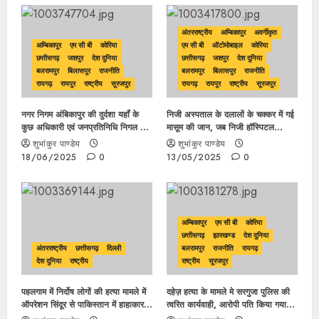
अंतरराष्ट्रीय
अम्बिकापुर
अवर्गीकृत
अम्बिकापुर
एम सी बी
कोरिया
एम सी बी
ऑटोमोबाइल
कोरिया
छत्तीसगढ़
जशपुर
देश दुनिया
छत्तीसगढ़
जशपुर
देश दुनिया
बलरामपुर
बिलासपुर
राजनीति
बलरामपुर
बिलासपुर
राजनीति
रायगढ़
रायपुर
राष्ट्रीय
सूरजपुर
रायगढ़
रायपुर
राष्ट्रीय
सूरजपुर
नगर निगम अंबिकापुर की दुर्दशा यहाँ के
निजी अस्पताल के दलालों के चक्कर में गई
कुछ अधिकारी एवं जनप्रतिनिधि निगल गए
मासूम की जान, जब निजी हॉस्पिटल
थाना चौक का शौचालय एवं गाँधी चौक
संचालित करने वाला ही हो नोडल तो
शुभांकुर पाण्डेय
शुभांकुर पाण्डेय
स्थित यूरिनल की हुई दुर्दशा….
कार्यवाही से डरने की जरुरत नहीं…..
18/06/2025
0
13/05/2025
0
अम्बिकापुर
एम सी बी
कोरिया
छत्तीसगढ़
झारखण्ड
देश दुनिया
अंतरराष्ट्रीय
छत्तीसगढ़
दिल्ली
बलरामपुर
राजनीति
रायगढ़
देश दुनिया
राष्ट्रीय
राष्ट्रीय
सूरजपुर
पहलगाम में निर्दोष लोगों की हत्या मामले में
दहेज़ हत्या के मामले मे सरगुजा पुलिस की
ऑपरेशन सिंदूर से पाकिस्तान में हाहाकार,
त्वरित कार्यवाही, आरोपी पति किया गया
इस मामले में क्या कहते हैं सरगुजा के
गिरफ्तार