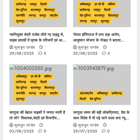
छत्तीसगढ़
जशपुर
दिल्ली
अम्बिकापुर
एम सी बी
कोरिया
देश दुनिया
बलरामपुर
बिलासपुर
छत्तीसगढ़
जशपुर
दिल्ली
राजनीति
रायगढ़
रायपुर
राष्ट्रीय
देश दुनिया
बलरामपुर
बिलासपुर
सूरजपुर
रायगढ़
रायपुर
सूरजपुर
नवनियुक्त मंत्री राजेश तौले गए लड्डू से,
गोयल हॉस्पिटल में लगा बड़ा आरोप,
सड़क हादसों में मृतक के परिजनों एवं आम
आयुष्मान योजना के नोडल ने बताया
नागरिकों में खराब सड़क को लेकर गमगीन
हॉस्पिटल को बताया फर्जी दोषी कौन नोडल
शुभांकुर पाण्डेय
शुभांकुर पाण्डेय
माहौल हुई मौत का जिम्मेदार कौन ?
अधिकारी या CHMO ?
29/08/2025
0
25/08/2025
0
अम्बिकापुर
एम सी बी
कोरिया
छत्तीसगढ़
जशपुर
दिल्ली
देश दुनिया
बलरामपुर
बिलासपुर
राजनीति
रायगढ़
रायपुर
राष्ट्रीय
अंतरराष्ट्रीय
अम्बिकापुर
छत्तीसगढ़
सूरजपुर
दिल्ली
देश दुनिया
सरगुजा की बेहाल सड़कों पे जनता मरती है
सरगुजा समय की बढ़ी लोकप्रियता, देश के
तो मरे? विधायक,मंत्री एवं विभागीय
साथ विदेश में भी पढ़े जाने वाला बना न्यूज़
अधिकारी बने मूकदर्शक
पोर्टल…
शुभांकुर पाण्डेय
शुभांकुर पाण्डेय
03/08/2025
0
29/07/2025
0