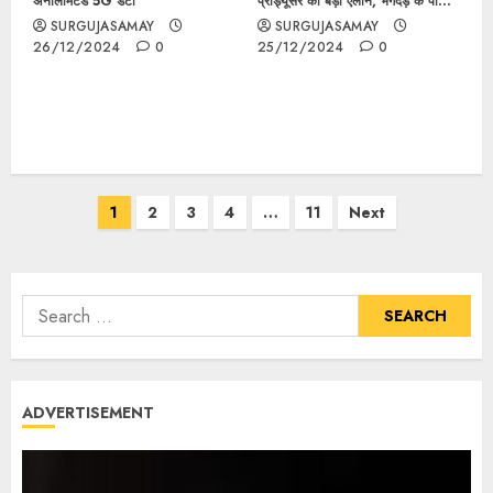
अनलिमिटेड 5G डेटा
प्रोड्यूसर का बड़ा ऐलान, भगदड़ के पीड़ित
परिवार को देंगे 2 करोड़ रुपये
SURGUJASAMAY
SURGUJASAMAY
26/12/2024
0
25/12/2024
0
1
2
3
4
…
11
Next
ADVERTISEMENT