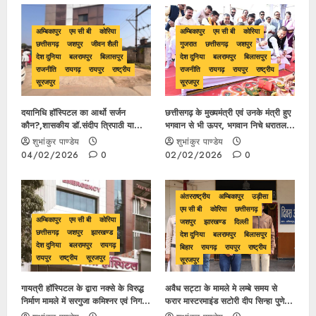
अम्बिकापुर
एम सी बी
कोरिया
अम्बिकापुर
एम सी बी
कोरिया
छत्तीसगढ़
जशपुर
जीवन शैली
गुजरात
छत्तीसगढ़
जशपुर
देश दुनिया
बलरामपुर
बिलासपुर
देश दुनिया
बलरामपुर
बिलासपुर
राजनीति
रायगढ़
रायपुर
राष्ट्रीय
राजनीति
रायगढ़
रायपुर
राष्ट्रीय
सूरजपुर
सूरजपुर
दयानिधि हॉस्पिटल का आर्थो सर्जन
छत्तीसगढ़ के मुख्यमंत्री एवं उनके मंत्री हुए
कौन?,शासकीय डॉ.संदीप त्रिपाठी या
भगवान से भी ऊपर, भगवान निचे धरातल में
डॉक्टर बी एस सेंगर, किसके नाम से
विराजमान मुख्यमंत्री एवं मंत्री सोफे में बैठ
शुभांकुर पाण्डेय
शुभांकुर पाण्डेय
आयुष्मान कार्ड हो रहा ब्लाक..
करते रहे पूजन….
04/02/2026
0
02/02/2026
0
अंतरराष्ट्रीय
अम्बिकापुर
उड़ीसा
एम सी बी
कोरिया
छत्तीसगढ़
अम्बिकापुर
एम सी बी
कोरिया
जशपुर
झारखण्ड
दिल्ली
छत्तीसगढ़
जशपुर
झारखण्ड
देश दुनिया
बलरामपुर
बिलासपुर
देश दुनिया
बलरामपुर
रायगढ़
बिहार
रायगढ़
रायपुर
राष्ट्रीय
रायपुर
राष्ट्रीय
सूरजपुर
सूरजपुर
गायत्री हॉस्पिटल के द्वारा नक्से के विरुद्ध
अवैध सट्टा के मामले मे लम्बे समय से
निर्माण मामले में सरगुजा कमिश्नर एवं निगम
फरार मास्टरमाइंड सटोरी दीप सिन्हा पुणे
कमिश्नर के आदेश के बावजूद आज तक
महाराष्ट्र से गिरफ्तार