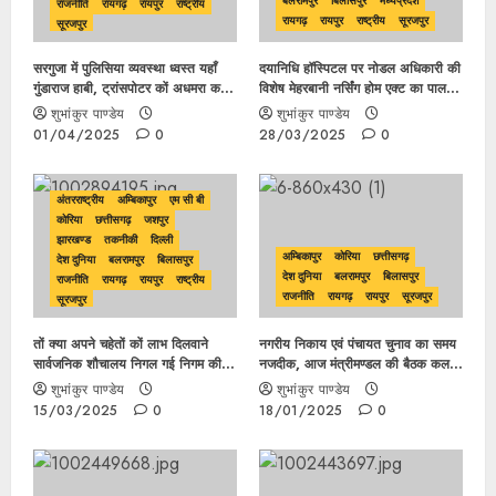
बलरामपुर
बिलासपुर
मध्यप्रदेश
राजनीति
रायगढ़
रायपुर
राष्ट्रीय
रायगढ़
रायपुर
राष्ट्रीय
सूरजपुर
सूरजपुर
सरगुजा में पुलिसिया व्यवस्था ध्वस्त यहाँ
दयानिधि हॉस्पिटल पर नोडल अधिकारी की
गुंडाराज हाबी, ट्रांसपोटर कों अधमरा करने
विशेष मेहरबानी नर्सिंग होम एक्ट का पालन
एवं बढ़ते अपराध के सवाल पर ASP कों
करवाने वाले के स्वयं के हॉस्पिटल में जम
शुभांकुर पाण्डेय
शुभांकुर पाण्डेय
सूंघ गया सांप साधी चुप्पी,कुकुरमुत्ते की तरह
कर उड़ाई जा रही नियमों की
01/04/2025
0
28/03/2025
0
पनप रहे अपराधियों पर कौन लगाएगा लगाम
धज्जियाँ……..
?
अंतरराष्ट्रीय
अम्बिकापुर
एम सी बी
कोरिया
छत्तीसगढ़
जशपुर
झारखण्ड
तकनीकी
दिल्ली
अम्बिकापुर
कोरिया
छत्तीसगढ़
देश दुनिया
बलरामपुर
बिलासपुर
देश दुनिया
बलरामपुर
बिलासपुर
राजनीति
रायगढ़
रायपुर
राष्ट्रीय
राजनीति
रायगढ़
रायपुर
सूरजपुर
सूरजपुर
तों क्या अपने चहेतों कों लाभ दिलवाने
नगरीय निकाय एवं पंचायत चुनाव का समय
सार्वजनिक शौचालय निगल गई निगम की
नजदीक, आज मंत्रीमण्डल की बैठक कल
कांग्रेस सरकार?, जवाबदार अधिकारी
लगेगा अचार सहिता?
शुभांकुर पाण्डेय
शुभांकुर पाण्डेय
नेताओं के आगे नतमस्तक ….
15/03/2025
0
18/01/2025
0