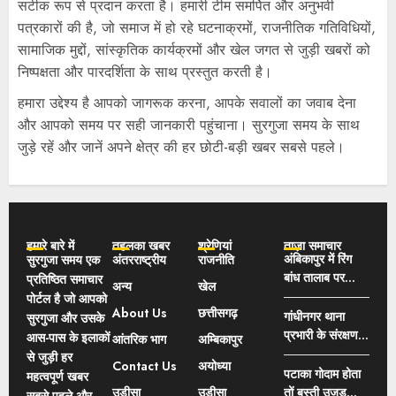
सटीक रूप से प्रदान करता है। हमारी टीम समर्पित और अनुभवी
पत्रकारों की है, जो समाज में हो रहे घटनाक्रमों, राजनीतिक गतिविधियों,
सामाजिक मुद्दों, सांस्कृतिक कार्यक्रमों और खेल जगत से जुड़ी खबरों को
निष्पक्षता और पारदर्शिता के साथ प्रस्तुत करती है।
हमारा उद्देश्य है आपको जागरूक करना, आपके सवालों का जवाब देना
और आपको समय पर सही जानकारी पहुंचाना। सुरगुजा समय के साथ
जुड़े रहें और जानें अपने क्षेत्र की हर छोटी-बड़ी खबर सबसे पहले।
हमारे बारे में
तहलका खबर
श्रेणियां
ताज़ा समाचार
अंबिकापुर में रिंग
सुरगुजा समय एक
अंतरराष्ट्रीय
राजनीति
बांध तालाब पर
प्रतिष्ठित समाचार
अन्य
खेल
अवैध अतिक्रमण
पोर्टल है जो आपको
About Us
छत्तीसगढ़
का खुलासा: फर्जी
गांधीनगर थाना
सुरगुजा और उसके
दस्तावेजों से
प्रभारी के संरक्षण में
आस-पास के इलाकों
आंतरिक भाग
अम्बिकापुर
नामांतरण का आरोप,
चल रहा जुआ का
से जुड़ी हर
Contact Us
अयोध्या
भाजपा नेता ने
कारोबार?, जुवारियों
पटाका गोदाम होता
महत्वपूर्ण खबर
कलेक्टर से की FIR
की पहली पसंद बन
उड़ीसा
उड़ीसा
तों बस्ती उजड़