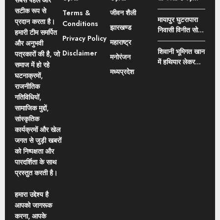
सबसे पहले और
और नामांतरण
रही गांधीनगर थाना
जाता बस्ती नहीं
सटीक रूप से
Terms &
जीवन शैली
निरस्त करने की
क्षेत्र
उजड़ा मतलब
मायापुर घुटरापारा
प्रदान करता है।
Conditions
मांग
झारखण्ड
पटाका गोदाम नहीं
निवासी विनीत सोनी
हमारी टीम समर्पित
Privacy Policy
था, मंत्री राजेश
एवं उनकी भांजी की
महाराष्ट्र
और अनुभवी
अग्रवाल का बेतुका
नदी में डूबने से मौत,
शिवानी भूमिगत खान
Disclaimer
पत्रकारों की है, जो
मनोरंजन
बयान
इलाके में पसरा
में हथियार लेकर
समाज में हो रहे
मातम
मध्यप्रदेश
कॉपर केबल तार
घटनाक्रमों,
चोरी करने वाले 7
राजनीतिक
आरोपियों को थाना
गतिविधियों,
भटगांव पुलिस ने
सामाजिक मुद्दों,
किया गिरफ्तार
सांस्कृतिक
कार्यक्रमों और खेल
जगत से जुड़ी खबरों
को निष्पक्षता और
पारदर्शिता के साथ
प्रस्तुत करती है।
हमारा उद्देश्य है
आपको जागरूक
करना, आपके