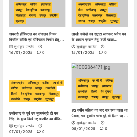
अम्बिकापुर
कोरिया
छत्तीसगढ़
अंतरराष्ट्रीय
अम्बिकापुर
कोरिया
जशपुर
देश दुनिया
बलरामपुर
खेल
छत्तीसगढ़
जशपुर
बिलासपुर
रायगढ़
रायपुर
राष्ट्रीय
देश दुनिया
बलरामपुर
बिलासपुर
सूरजपुर
रायगढ़
रायपुर
राष्ट्रीय
सूरजपुर
गायत्री हॉस्पिटल का संचालन नियम
लाखो करोडो का सट्टा लगाकर अवैध धन
विपरीत तरीके एवं हॉस्पिटल निर्माण हेतु पास
के आदान प्रदान हेतु फर्जी खाता
नक्शा के विपरीत निर्माण करने के मामले में
खोलवाकर आपराधिक षड़यंत्र कारित के
शुभांकुर पाण्डेय
शुभांकुर पाण्डेय
कमिश्नर ने दिया जाँच का आदेश
मामले मे पुलिस को मिली सफलता, प्रकरण
16/01/2025
0
15/01/2025
0
का मास्टरमाइंड आरोपी सुधीर गुप्ता किया
गया गिरफ्तार..
अम्बिकापुर
एम सी बी
कोरिया
अंतरराष्ट्रीय
अम्बिकापुर
उड़ीसा
एम सी बी
छत्तीसगढ़
जशपुर
झारखण्ड
कोरिया
छत्तीसगढ़
जशपुर
तकनीकी
तकनीकी
दिल्ली
देश दुनिया
दिल्ली
देश दुनिया
बलरामपुर
बिलासपुर
बलरामपुर
रायगढ़
रायपुर
सूरजपुर
राजनीति
रायपुर
राष्ट्रीय
सूरजपुर
82 वर्षीय महिला का बार बार रुक जाता था
छत्तीसगढ़ के पूर्व उप मुख्यमंत्री टी एस
पेशाब, जब दूरबीन जांच हुई तो हैरान रह गए
सिंह के द्वारा किये गए मारपीट का वीडियों
चिकित्सक एवं स्टाफ फिर हुआ ये
शुभांकुर पाण्डेय
हो रहा जम कर वायरल
शुभांकुर पाण्डेय
05/01/2025
0
07/01/2025
0