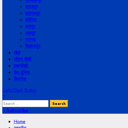
अम्बिकापुर
सूरजपुर
बलरामपुर
कोरिया
रायपुर
जशपुर
रायगढ़
बिलासपुर
खेल
जीवन शैली
तकनीकी
देश दुनिया
बिजनेस
Light/Dark Button
Search
for:
Subscribe
Home