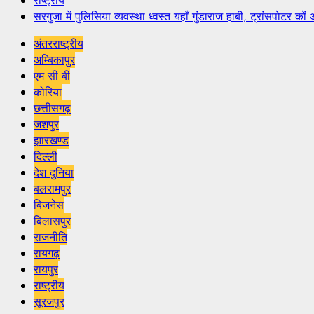
राष्ट्रीय
सरगुजा में पुलिसिया व्यवस्था ध्वस्त यहाँ गुंडाराज हाबी, ट्रांसपोटर
अंतरराष्ट्रीय
अम्बिकापुर
एम सी बी
कोरिया
छत्तीसगढ़
जशपुर
झारखण्ड
दिल्ली
देश दुनिया
बलरामपुर
बिजनेस
बिलासपुर
राजनीति
रायगढ़
रायपुर
राष्ट्रीय
सूरजपुर