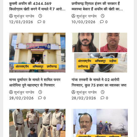
कुसमी अफीम की 4344.569
छत्तीसगढ़ त्रिपल इंजन की सरकार हैं
किलोग्राम खेती करने में मामले में 7 आरोपी
व्यवस्था बेकार हैं अफीम की खेती का
गिरफ्तार…
भरमार हैं पुलिस एवं जिला प्रशासन पर
शुभांकुर पाण्डेय
शुभांकुर पाण्डेय
सवालिया निशान हैं?
12/03/2026
0
10/03/2026
0
अंतरराष्ट्रीय
अम्बिकापुर
उड़ीसा
अंतरराष्ट्रीय
अम्बिकापुर
छत्तीसगढ़
छत्तीसगढ़
मानव दुर्व्यापार के मामले मे शामिल फरार
गांजा तस्करी के मामले मे 02 आरोपी
आरोपिया पुणे महाराष्ट्र से गिरफ्तार
गिरफ्तार, कुल 75 हजार का मशरुका जप्त
शुभांकुर पाण्डेय
शुभांकुर पाण्डेय
28/02/2026
0
28/02/2026
0