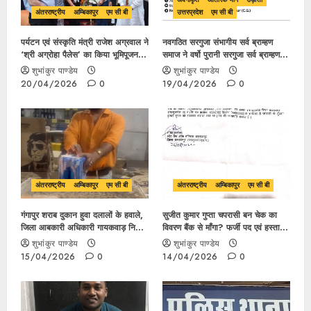
अंतरराष्ट्रीय
अम्बिकापुर
एम सी बी
उत्तरप्रदेश
एम सी बी
पर्यटन एवं संस्कृति मंत्री राजेश अग्रवाल ने
नवगठित सरगुजा संभागीय सर्व ब्राम्हण
‘श्री अग्रोहा पैलेस’ का किया भूमिपूजन,
समाज ने वर्षो पुरानी सरगुजा सर्व ब्राम्हण
150 अत्याधुनिक कमरों सहित भव्य परिसर
समाज अंबिकापुर कों किया हाइजेक?,बने
शुभांकुर पाण्डेय
शुभांकुर पाण्डेय
से मध्य भारत में बनेगी नई पहचान
बनाए सम्राज्य में अपना अस्तित्व खोजते
20/04/2026
0
19/04/2026
0
पोस्टर मैन?
अंतरराष्ट्रीय
अम्बिकापुर
एम सी बी
अंतरराष्ट्रीय
अम्बिकापुर
एम सी बी
गंगापुर शराब दुकान हुवा दलालों के हवाले,
सुजीत कुमार गुप्ता चपरासी बन चेक का
जिला आबकारी अधिकारी गायकवाड़ निकले
विवरण बैंक से माँगा? फर्जी पद एवं हस्ताक्षर
दलालों कों संरक्षण देने वाले माफिया
का उपयोग कर किया गुमराह कार्यवाही
शुभांकुर पाण्डेय
शुभांकुर पाण्डेय
अधिकारी ?
कब?
15/04/2026
0
14/04/2026
0