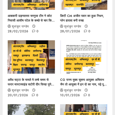
अंतरराष्ट्रीय
अम्बिकापुर
छत्तीसगढ़
अंतरराष्ट्रीय
अम्बिकापुर
छत्तीसगढ़
महाराष्ट्र
राजनीति
आबकारी उड़नदस्ता सरगुजा टीम ने कोट
डिप्टी CM अजीत पवार का हुआ निधन,
निवासी आशीष पटेल के कब्ज़े से चार किलो
प्लेन हादसा बनी वजह
मादक पदार्थ गांजा जब्त कर जेल दाखिल की
शुभांकुर पाण्डेय
शुभांकुर पाण्डेय
हुई कार्रवाई
28/02/2026
0
28/01/2026
0
अंतरराष्ट्रीय
अम्बिकापुर
उड़ीसा
एम सी बी
कोरिया
छत्तीसगढ़
जशपुर
झारखण्ड
दिल्ली
अंतरराष्ट्रीय
अम्बिकापुर
एम सी बी
देश दुनिया
बलरामपुर
बिलासपुर
कोरिया
छत्तीसगढ़
बलरामपुर
बिहार
रायगढ़
रायपुर
राष्ट्रीय
रायपुर
सूरजपुर
सूरजपुर
अवैध सट्टा के मामले मे लम्बे समय से
CG राज्य मुख्य सूचना आयुक्त अमिताभ
फरार मास्टरमाइंड सटोरी दीप सिन्हा पुणे
जैन तो आयुक्त में इन दो का नाम, पढ़े पूरी
महाराष्ट्र से गिरफ्तार
खबर….
शुभांकुर पाण्डेय
शुभांकुर पाण्डेय
20/01/2026
0
10/01/2026
0
अंतरराष्ट्रीय
अम्बिकापुर
एम सी बी