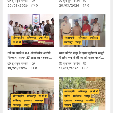
शुभांकुर पाण्डेय
शुभांकुर पाण्डेय
से नहीं बचा पाया
20/03/2026
0
20/03/2026
0
अंतरराष्ट्रीय
अम्बिकापुर
उत्तरप्रदेश
अंतरराष्ट्रीय
अम्बिकापुर
छत्तीसगढ़
एम सी बी
बलरामपुर
रायपुर
ठगी के मामले मे 04 अंतर्राज्यीय आरोपी
थाना कोरंधा क्षेत्र के ग्राम तुर्रीपानी खजुरी
गिरफ्तार, लगभग 37 लाख का मशरुका
में अवैध रूप से की जा रही मादक पदार्थ
जप्त।
अफीम की खेती के मामले में 02 आरोपी
शुभांकुर पाण्डेय
शुभांकुर पाण्डेय
गिरफ्तार
19/03/2026
0
13/03/2026
0
अंतरराष्ट्रीय
अम्बिकापुर
एम सी बी
अंतरराष्ट्रीय
अम्बिकापुर
एम सी बी
कोरिया
छत्तीसगढ़
जशपुर
छत्तीसगढ़
झारखण्ड
बलरामपुर
झारखण्ड
बलरामपुर
राजनीति
बिलासपुर
रायपुर
राष्ट्रीय