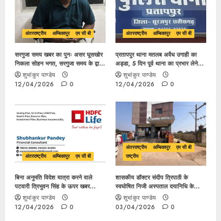
अंतरराष्ट्रीय
अम्बिकापुर
एम सी बी
अंतरराष्ट्रीय
अम्बिकापुर
एम सी बी
सरगुजा समय खबर का पुनः असर घूसखोर
प्रतापपुर थाना मतलब अवैध उगाही का
निकला सोहन भगत, सरगुजा समय के द्वारा
अड्डा, 5 दिन पूर्व थाना का प्रभार लेने
लगातार खबर छापने पर ACB की
वाले प्रभारी कों एक स्टार साहब सीखा रहे
शुभांकुर पाण्डेय
शुभांकुर पाण्डेय
कार्यवाही 1 लाख का रिश्वत लेते गिरफ्तार,
थानागिरी?
12/04/2026
0
12/04/2026
0
अब त्रिभुवन सिंह की बारी..
अंतरराष्ट्रीय
अम्बिकापुर
एम सी बी
अंतरराष्ट्रीय
अम्बिकापुर
एम सी बी
राष्ट्रीय
बिना अनुमति विदेश यात्रा करने वाले
शासकीय डॉक्टर संदीप त्रिपाठी के
पटवारी त्रिभुवन सिंह के ऊपर खबर
स्वघोषित निजी अस्पताल दयानिधि के
प्रकाशन के एक माह बाद भी कार्यवाही
संचालन पर ईमानदार सरगुजा कलेक्टर की
शुभांकुर पाण्डेय
शुभांकुर पाण्डेय
नहीं, किस अधिकारी के संरक्षण में तैयार हो
कार्यवाही कब..?
12/04/2026
0
03/04/2026
0
रहा फर्जी दस्तावेज?