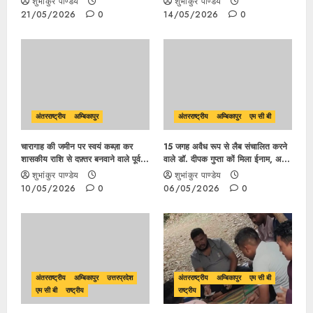
शुभांकुर पाण्डेय
शुभांकुर पाण्डेय
पर अफसरों की कांपी रूह ?
21/05/2026
0
14/05/2026
0
अंतरराष्ट्रीय
अम्बिकापुर
अंतरराष्ट्रीय
अम्बिकापुर
एम सी बी
चारागाह की जमीन पर स्वयं कब्ज़ा कर
15 जगह अवैध रूप से लैब संचालित करने
शासकीय राशि से दफ़्तर बनवाने वाले पूर्व
वाले डॉ. दीपक गुप्ता कों मिला ईनाम, अब
मंत्री अमरजीत भगत ने कमोंदा रिसोर्ट
बनाया गए जिला मलेरिया अधिकारी
शुभांकुर पाण्डेय
शुभांकुर पाण्डेय
अतिक्रमण हटाने गए SDM कों दिया ज्ञान
10/05/2026
0
06/05/2026
0
अंतरराष्ट्रीय
अम्बिकापुर
उत्तरप्रदेश
अंतरराष्ट्रीय
अम्बिकापुर
एम सी बी
एम सी बी
राष्ट्रीय
राष्ट्रीय