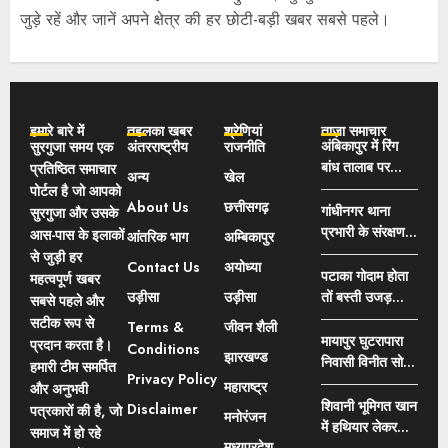
जुड़े रहें और जानें अपने क्षेत्र की हर छोटी-बड़ी खबर सबसे पहले।
हमारे बारे में
तहलका खबर
श्रेणियां
ताज़ा समाचार
अंबिकापुर में रिंग
सुरगुजा समय एक
अंतरराष्ट्रीय
राजनीति
बांध तालाब पर
प्रतिष्ठित समाचार
अन्य
खेल
अवैध अतिक्रमण
पोर्टल है जो आपको
About Us
छत्तीसगढ़
का खुलासा: फर्जी
गांधीनगर थाना
सुरगुजा और उसके
दस्तावेजों से
प्रभारी के संरक्षण में
आस-पास के इलाकों
आंतरिक भाग
अम्बिकापुर
नामांतरण का आरोप,
चल रहा जुआ का
से जुड़ी हर
Contact Us
अयोध्या
भाजपा नेता ने
कारोबार?, जुवारियों
पटाका गोदाम होता
महत्वपूर्ण खबर
कलेक्टर से की FIR
की पहली पसंद बन
उड़ीसा
उड़ीसा
तों बस्ती उजड़
सबसे पहले और
और नामांतरण
रही गांधीनगर थाना
जाता बस्ती नहीं
सटीक रूप से
Terms &
जीवन शैली
निरस्त करने की
क्षेत्र
उजड़ा मतलब
मायापुर घुटरापारा
प्रदान करता है।
Conditions
मांग
झारखण्ड
पटाका गोदाम नहीं
निवासी विनीत सोनी
हमारी टीम समर्पित
Privacy Policy
था, मंत्री राजेश
एवं उनकी भांजी की
महाराष्ट्र
और अनुभवी
अग्रवाल का बेतुका
नदी में डूबने से मौत,
शिवानी भूमिगत खान
Disclaimer
पत्रकारों की है, जो
मनोरंजन
बयान
इलाके में पसरा
में हथियार लेकर
समाज में हो रहे
मातम
मध्यप्रदेश