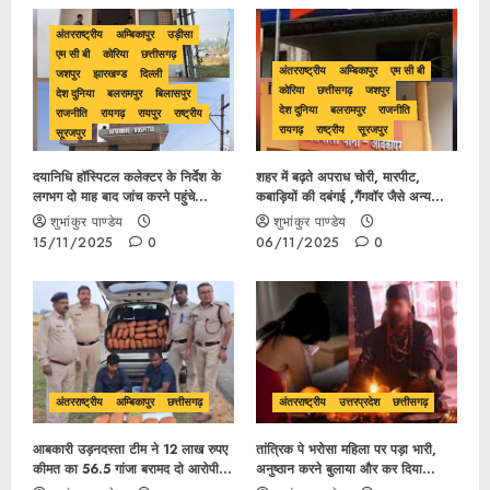
अंतरराष्ट्रीय
अम्बिकापुर
उड़ीसा
एम सी बी
कोरिया
छत्तीसगढ़
अंतरराष्ट्रीय
अम्बिकापुर
एम सी बी
जशपुर
झारखण्ड
दिल्ली
कोरिया
छत्तीसगढ़
जशपुर
देश दुनिया
बलरामपुर
बिलासपुर
देश दुनिया
बलरामपुर
राजनीति
राजनीति
रायगढ़
रायपुर
राष्ट्रीय
रायगढ़
राष्ट्रीय
सूरजपुर
सूरजपुर
दयानिधि हॉस्पिटल कलेक्टर के निर्देश के
शहर में बढ़ते अपराध चोरी, मारपीट,
लगभग दो माह बाद जांच करने पहुंचे
कबाड़ियों की दबंगई ,गैंगवॉर जैसे अन्य
अफसर, अब सही रिपोर्ट बनेगी या जांच के
घटनाओं के बढ़ावा के पीछे किसका
शुभांकुर पाण्डेय
शुभांकुर पाण्डेय
नाम पर होगी खानापूर्ति
हाथ,पुलिसिया व्यवस्था पर क्यों उठ रहे
15/11/2025
0
06/11/2025
0
सवाल..
अंतरराष्ट्रीय
अम्बिकापुर
छत्तीसगढ़
अंतरराष्ट्रीय
उत्तरप्रदेश
छत्तीसगढ़
आबकारी उड़नदस्ता टीम ने 12 लाख रुपए
तांत्रिक पे भरोसा महिला पर पड़ा भारी,
कीमत का 56.5 गांजा बरामद दो आरोपी
अनुष्ठान करने बुलाया और कर दिया
गिरफ्तार
बलात्कार …