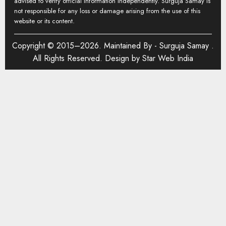
advised to verify official information independently. Surguja Samay is
not responsible for any loss or damage arising from the use of this
website or its content.
Copyright © 2015–2026. Maintained By -
Surguja Samay
.
All Rights Reserved. Design by
Star Web India