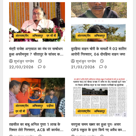
अंतरराष्ट्रीय
अम्बिकापुर
एम सी बी
अंतरराष्ट्रीय
अम्बिकापुर
मंत्री राजेश अग्रवाल का मंच पर सम्बोधन
दुपहिया वाहन चोरी के मामलों मे 02 शातिर
हुआ अफीमनुमा ? सीतापुर के सांसद कभी
आरोपी गिरफ्तार, 06 दोपहिया वाहन जप्त
प्रबोध मिंज तो कभी रामकुमार टोप्पो, मंच
शुभांकुर पाण्डेय
शुभांकुर पाण्डेय
की गरिमा का उड़ाया मज़ाक
22/03/2026
0
21/03/2026
0
अंतरराष्ट्रीय
अम्बिकापुर
उड़ीसा
एम सी बी
अंतरराष्ट्रीय
अम्बिकापुर
तहसील का बाबू अनिल गुप्ता 1 लाख के
सरगुजा समय खबर का हुआ पुनः असर
रिश्वत लेते गिरफ्तार, ACB की कार्यवाही
OPS स्कुल के द्वारा किये गए अवैध कब्ज़ा
से बचाने माँगा पैसा लेकिन स्वयं कों ACB
से 3 एकड़ जमीन हुआ मुक्त….