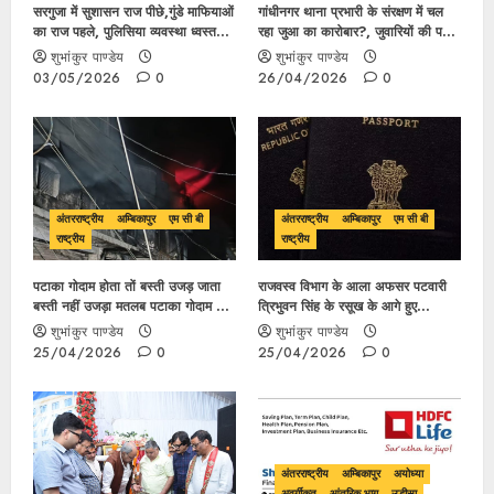
सरगुजा में सुशासन राज पीछे,गुंडे माफियाओं
गांधीनगर थाना प्रभारी के संरक्षण में चल
का राज पहले, पुलिसिया व्यवस्था ध्वस्त
रहा जुआ का कारोबार?, जुवारियों की पहली
पत्रकार पंकज शुक्ला पर हमला,शासकीय
पसंद बन रही गांधीनगर थाना क्षेत्र
शुभांकुर पाण्डेय
शुभांकुर पाण्डेय
कर्मचारी भी असुरक्षित
03/05/2026
0
26/04/2026
0
अंतरराष्ट्रीय
अम्बिकापुर
एम सी बी
अंतरराष्ट्रीय
अम्बिकापुर
एम सी बी
राष्ट्रीय
राष्ट्रीय
पटाका गोदाम होता तों बस्ती उजड़ जाता
राजवस्व विभाग के आला अफसर पटवारी
बस्ती नहीं उजड़ा मतलब पटाका गोदाम नहीं
त्रिभुवन सिंह के रसूख के आगे हुए
था, मंत्री राजेश अग्रवाल का बेतुका बयान
नतमस्तक, बिना अनुमति विदेश यात्रा में
शुभांकुर पाण्डेय
शुभांकुर पाण्डेय
कार्यवाही करने की नहीं जुट रही हिम्मत?
25/04/2026
0
25/04/2026
0
अंतरराष्ट्रीय
अम्बिकापुर
अयोध्या
अवर्गीकृत
आंतरिक भाग
उड़ीसा