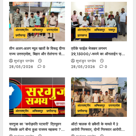
अंतरराष्ट्रीय
अम्बिकापुर
उत्तरप्रदेश
अंतरराष्ट्रीय
अम्बिकापुर
जशपुर
छत्तीसगढ़
झारखण्ड
तीन अलग-अलग म्यूल खातों के विरूद्व दीगर
एपीके फाईल भेजकर लगभग
राज्य उत्तरप्रदेश, बिहार और तेलंगाना से
29,15000/-रूपये का ऑनलाईन फ्रॉड
ऑनलाईन ठगी मामले में 4 आरोपी गिरफ्तार
करने के मामले में 06 अंतर्राज्यीय साइबर
शुभांकुर पाण्डेय
शुभांकुर पाण्डेय
ठगों को देवघर (झारखण्ड) से किया गया
28/05/2026
0
28/05/2026
0
गिरफ्तार,
अंतरराष्ट्रीय
अम्बिकापुर
उत्तरप्रदेश
अंतरराष्ट्रीय
अम्बिकापुर
छत्तीसगढ़
छत्तीसगढ़
सरगुजा का ‘करोड़पति पटवारी’ त्रिभुवन
ऑटो चालक से डकैती के मामले में 2
जिसके आगे बौना हुआ राजस्व महकमा ?
आरोपी गिरफ्तार, दोनों गिरफ्तार आरोपी
बिना इजाजत ‘विदेशी सैर’, कार्रवाई के नाम
दीगर राज्य उत्तर प्रदेश के निवासी