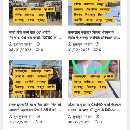
कोरिया
छत्तीसगढ़
जशपुर
अंतरराष्ट्रीय
अम्बिकापुर
एम सी बी
झारखण्ड
देश दुनिया
बलरामपुर
कोरिया
छत्तीसगढ़
जशपुर
बिजनेस
बिलासपुर
बिहार
बलरामपुर
रायगढ़
सूरजपुर
राजनीति
रायगढ़
रायपुर
सूरजपुर
मवेशी चोरी करने वाले 07 आरोपी
तत्कालीन कलेक्टर विलास भोस्कर के
गिरफ्तार, 06 रास मवेशी, 12750 रुपये
निर्देश के बावजूद दयानिधि हॉस्पिटल एवं
नगद, घटना मे प्रयुक्त 03 नग पीकप
शासकीय डॉक्टर संदीप त्रिपाठी पर
शुभांकुर पाण्डेय
शुभांकुर पाण्डेय
वाहन कुल 30 लाख रुपये का मशरुका
कार्यवाही नहीं, अब नए कलेक्टर पर ही
06/01/2026
0
31/12/2025
0
जप्त
भरोसा…
अंतरराष्ट्रीय
अम्बिकापुर
उड़ीसा
एम सी बी
कोरिया
छत्तीसगढ़
अंतरराष्ट्रीय
अम्बिकापुर
एम सी बी
जशपुर
तकनीकी
बलरामपुर
कोरिया
छत्तीसगढ़
जशपुर
बिलासपुर
रायगढ़
रायपुर
राष्ट्रीय
बलरामपुर
बिलासपुर
रायगढ़
सूरजपुर
रायपुर
सूरजपुर
दीपक ट्रांसपोर्ट का मालिक सौरभ सिंह को
डॉ.दीपक गुप्ता पर CMHO मार्को मेहरबान
आबकारी उड़नदस्ता टिम ने ठंडी में गर्मी का
लगभग 10 जगह डॉ. गुप्ता के डिजिटल
दिलाया एहसास, 40 लाख के हरियाणा
सिग्नेचर से जांच रिपोर्ट जारी मरीजों के जान
शुभांकुर पाण्डेय
शुभांकुर पाण्डेय
शराब के साथ गिरफ्तार…
पर पड़ेगी भारी ,फिर भी कार्यवाही नहीं …
31/12/2025
0
30/12/2025
0