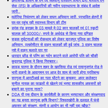
छत्तीसगढ़ शासन के वन एवं जलवायु परिवर्तन विभाग द्वारा भारतीय वन
सेवा (IFS) के अधिकारियों की नवीन पदस्थापना के संबंध में आदेश
जारी..
मलेरिया नियंत्रण को लेकर सघन अभियान जारी, प्रभावित क्षेत्रों में
घर-घर पहुंच रही स्वास्थ्य विभाग की टीम
ड्रंक एंड ड्राइव के 03 मामले मे 02 कार चालकों एवं 01 स्कूटी
चालक कों 30000/- रुपये के अर्थदंड से किया गया दण्डित
सड़क दुर्घटनाओं की रोकथाम को लेकर सूरजपुर पुलिस का विशेष
अभियान, एल्कोमीटर से वाहन चालकों की हुई जांच, 3 वाहन चालक
नशे में वाहन चलाते पाए गए
धारदार ब्लैड से पत्नि का गर्दन काटने वाले आरोपी पति को चौकी
कुदरगढ़ पुलिस ने किया गिरफ्तार।
कावड़ यात्रा के दौरान शहर के खरसिया रोड एवं रामानुजगंज रोड मे
भारी वाहनो के आवागमन पर आज़ देर शाम से जारी होगा प्रतिबन्ध
सरगुजा में आरटीआई का गला घोंटने का कुचक्र: अपर कलेक्टर
सुनील नायक का फाइलों से खेलने एवं भ्रष्ट शासकीय अफसरों को
बचाने का पुराना नाता?
DDA पी एस दीवान के कार्यशैली के कारण भ्रष्टाचार और संरक्षणवाद
का गढ़ बनता सरगुजा कृषि विभाग? रिश्वतखोरी के दलदल में फंसे
अफसर को संरक्षण, मंत्री व आयोग का भी नहीं रहा ख़ौफ़?