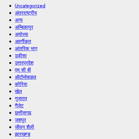
Uncategorized
अंतरराष्ट्रीय
अन्य
अम्बिकापुर
अयोध्या
अवर्गीकृत
आंतरिक भाग
उड़ीसा
उत्तरप्रदेश
एम सी बी
ऑटोमोबाइल
कोरिया
खेल
गुजरात
गैजेट
छत्तीसगढ़
जशपुर
जीवन शैली
झारखण्ड