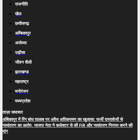
राजनीति
खेल
छत्तीसगढ़
अम्बिकापुर
अयोध्या
उड़ीसा
जीवन शैली
झारखण्ड
महाराष्ट्र
मनोरंजन
मध्यप्रदेश
ताज़ा समाचार
अंबिकापुर में रिंग बांध तालाब पर अवैध अतिक्रमण का खुलासा: फर्जी दस्तावेजों से
नामांतरण का आरोप, भाजपा नेता ने कलेक्टर से की FIR और नामांतरण निरस्त करने की
मांग