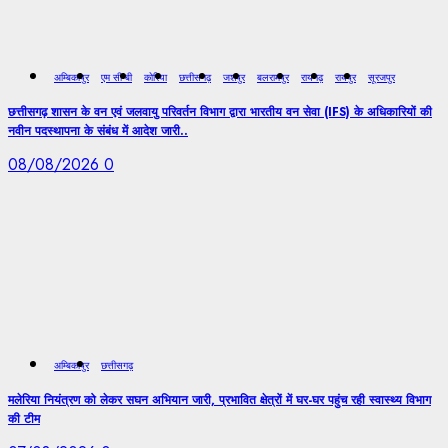
अम्बिकापुर
एम सी बी
कोरिया
छत्तीसगढ़
जशपुर
बलरामपुर
रायगढ़
रायपुर
सूरजपुर
छत्तीसगढ़ शासन के वन एवं जलवायु परिवर्तन विभाग द्वारा भारतीय वन सेवा (IFS) के अधिकारियों की
नवीन पदस्थापना के संबंध में आदेश जारी..
08/08/2026
0
अम्बिकापुर
छत्तीसगढ़
मलेरिया नियंत्रण को लेकर सघन अभियान जारी, प्रभावित क्षेत्रों में घर-घर पहुंच रही स्वास्थ्य विभाग
की टीम