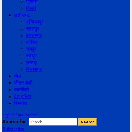
गुजरात
दिल्ली
छत्तीसगढ़
अम्बिकापुर
सूरजपुर
बलरामपुर
कोरिया
रायपुर
जशपुर
रायगढ़
बिलासपुर
खेल
जीवन शैली
तकनीकी
देश दुनिया
बिजनेस
Light/Dark Button
Search for:
Subscribe