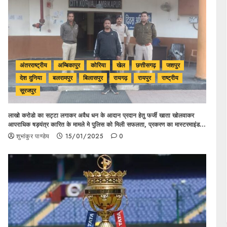
अंतरराष्ट्रीय
अम्बिकापुर
कोरिया
खेल
छत्तीसगढ़
जशपुर
देश दुनिया
बलरामपुर
बिलासपुर
रायगढ़
रायपुर
राष्ट्रीय
सूरजपुर
लाखो करोडो का सट्टा लगाकर अवैध धन के आदान प्रदान हेतु फर्जी खाता खोलवाकर
आपराधिक षड़यंत्र कारित के मामले मे पुलिस को मिली सफलता, प्रकरण का मास्टरमाइंड
आरोपी सुधीर गुप्ता किया गया गिरफ्तार..
शुभांकुर पाण्डेय
15/01/2025
0