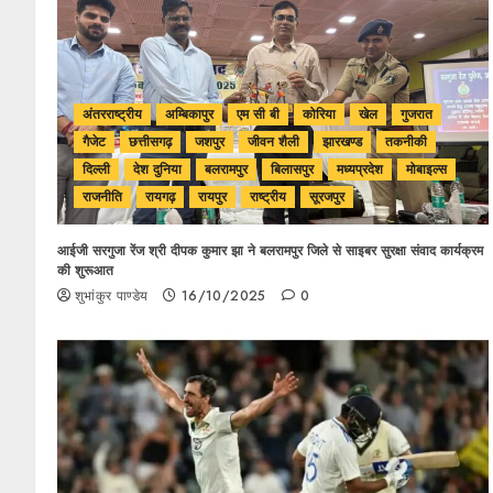
अंतरराष्ट्रीय
अम्बिकापुर
एम सी बी
कोरिया
खेल
गुजरात
गैजेट
छत्तीसगढ़
जशपुर
जीवन शैली
झारखण्ड
तकनीकी
दिल्ली
देश दुनिया
बलरामपुर
बिलासपुर
मध्यप्रदेश
मोबाइल्स
राजनीति
रायगढ़
रायपुर
राष्ट्रीय
सूरजपुर
आईजी सरगुजा रेंज श्री दीपक कुमार झा ने बलरामपुर जिले से साइबर सुरक्षा संवाद कार्यक्रम
की शुरूआत
शुभांकुर पाण्डेय
16/10/2025
0