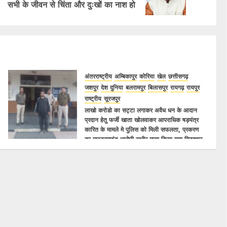
सभी के जीवन से चिंता और दुःखों का नाश हो
अंतरराष्ट्रीय
अम्बिकापुर
कोरिया
खेल
छत्तीसगढ़
जशपुर
देश दुनिया
बलरामपुर
बिलासपुर
रायगढ़
रायपुर
राष्ट्रीय
सूरजपुर
लाखो करोडो का सट्टा लगाकर अवैध धन के आदान
प्रदान हेतु फर्जी खाता खोलवाकर आपराधिक षड़यंत्र
कारित के मामले मे पुलिस को मिली सफलता, प्रकरण
का मास्टरमाइंड आरोपी सुधीर गुप्ता किया गया गिरफ्तार..
15/01/2025
0