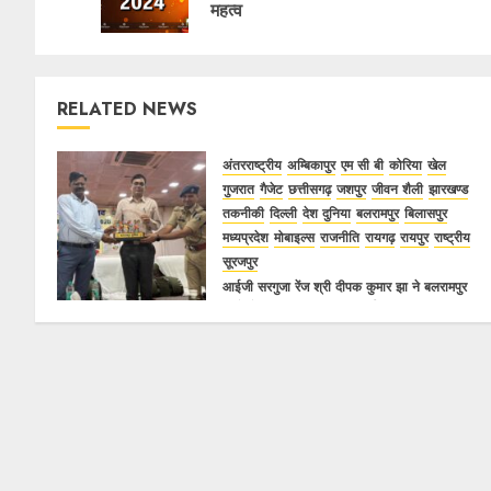
महत्व
RELATED NEWS
अंतरराष्ट्रीय
अम्बिकापुर
एम सी बी
कोरिया
खेल
गुजरात
गैजेट
छत्तीसगढ़
जशपुर
जीवन शैली
झारखण्ड
तकनीकी
दिल्ली
देश दुनिया
बलरामपुर
बिलासपुर
मध्यप्रदेश
मोबाइल्स
राजनीति
रायगढ़
रायपुर
राष्ट्रीय
सूरजपुर
आईजी सरगुजा रेंज श्री दीपक कुमार झा ने बलरामपुर
जिले से साइबर सुरक्षा संवाद कार्यक्रम की शुरूआत
16/10/2025
0