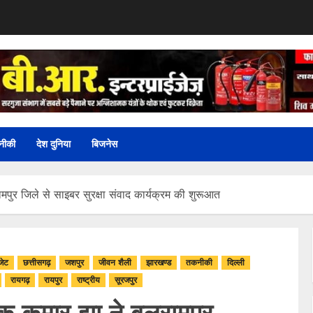
नीकी
देश दुनिया
बिजनेस
मपुर जिले से साइबर सुरक्षा संवाद कार्यक्रम की शुरूआत
जेट
छत्तीसगढ़
जशपुर
जीवन शैली
झारखण्ड
तकनीकी
दिल्ली
रायगढ़
रायपुर
राष्ट्रीय
सूरजपुर