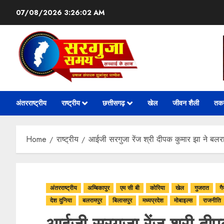
07/08/2026
3:26:04 AM
अंतरराष्ट्रीय
राष्ट्रीय
छत्तीसगढ़
खेल
जीवन शैली
तक
Home
राष्ट्रीय
आईजी सरगुजा रेंज श्री दीपक कुमार झा ने बलरा
अंतरराष्ट्रीय
अम्बिकापुर
एम सी बी
कोरिया
खेल
गुजरात
गै
देश दुनिया
बलरामपुर
बिलासपुर
मध्यप्रदेश
मोबाइल्स
राजनीति