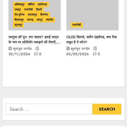
अम्बिकापुर
कोरिया
छत्तीसगढ़
जशपुर
तकनीकी
दिल्ली
देश दुनिया
बलरामपुर
बिजनेस
बिलासपुर
रायगढ़
रायपुर
राष्ट्रीय
सूरजपुर
तकनीकी
सरगुजा कों पुनः ठगा जाएगा? हवाई यात्रा
OLED डिस्प्ले, क्लीन एंड्रॉयड, क्या पैसा
के नाम पर लॉलीपॉप पकड़ाने की तैयारी,
वसूल है ये फोन?
19 तारीख से अंबिकापुर – बिलासपुर हवाई
शुभांकुर पाण्डेय
शुभांकुर पाण्डेय
यात्रा की हो सकती है शुरुआत..
30/11/2024
0
03/09/2024
0