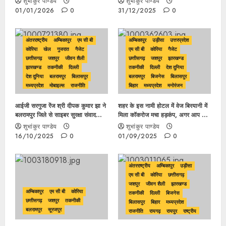
शुभांकुर पाण्डेय
शुभांकुर पाण्डेय
शराब के साथ गिरफ्तार…
01/01/2026
0
31/12/2025
0
अंतरराष्ट्रीय
अम्बिकापुर
एम सी बी
अम्बिकापुर
उड़ीसा
उत्तरप्रदेश
कोरिया
खेल
गुजरात
गैजेट
एम सी बी
कोरिया
गैजेट
छत्तीसगढ़
जशपुर
जीवन शैली
छत्तीसगढ़
जशपुर
झारखण्ड
झारखण्ड
तकनीकी
दिल्ली
तकनीकी
दिल्ली
देश दुनिया
देश दुनिया
बलरामपुर
बिलासपुर
बलरामपुर
बिजनेस
बिलासपुर
मध्यप्रदेश
मोबाइल्स
राजनीति
बिहार
मध्यप्रदेश
मनोरंजन
रायगढ़
रायपुर
राष्ट्रीय
सूरजपुर
राजनीति
रायगढ़
रायपुर
रोबोटिक
सूरजपुर
आईजी सरगुजा रेंज श्री दीपक कुमार झा ने
शहर के इस नामी होटल में वेज बिरयानी में
बलरामपुर जिले से साइबर सुरक्षा संवाद
मिला कॉकरोज मचा हड़कंप, अगर आप भी
कार्यक्रम की शुरूआत
सोच रहे इस होटल में जाने तो हो जाए
शुभांकुर पाण्डेय
शुभांकुर पाण्डेय
सावधान…
16/10/2025
0
01/09/2025
0
अंतरराष्ट्रीय
अम्बिकापुर
उड़ीसा
एम सी बी
कोरिया
छत्तीसगढ़
जशपुर
जीवन शैली
झारखण्ड
अम्बिकापुर
एम सी बी
कोरिया
तकनीकी
दिल्ली
बिजनेस
छत्तीसगढ़
जशपुर
तकनीकी
बिलासपुर
बिहार
मध्यप्रदेश
बलरामपुर
सूरजपुर
राजनीति
रायगढ़
रायपुर
राष्ट्रीय
सूरजपुर