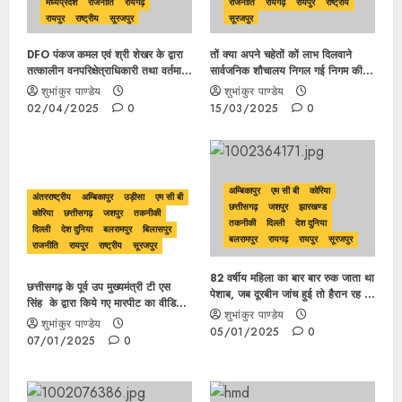
मध्यप्रदेश
राजनीति
रायगढ़
राजनीति
रायगढ़
रायपुर
राष्ट्रीय
रायपुर
राष्ट्रीय
सूरजपुर
सूरजपुर
DFO पंकज कमल एवं श्री शेखर के द्वारा
तों क्या अपने चहेतों कों लाभ दिलवाने
तत्कालीन वनपरिक्षेत्राधिकारी तथा वर्तमान
सार्वजनिक शौचालय निगल गई निगम की
वन परिक्षेत्राधिकारी के मिली भगत से गोदाम
कांग्रेस सरकार?, जवाबदार अधिकारी
शुभांकुर पाण्डेय
शुभांकुर पाण्डेय
निर्माण में करोड़ों रूपए का फर्जी बिल वाउचर
नेताओं के आगे नतमस्तक ….
02/04/2025
0
15/03/2025
0
लगाकर शासकीय राशि का किया गया
गबन..
अम्बिकापुर
एम सी बी
कोरिया
अंतरराष्ट्रीय
अम्बिकापुर
उड़ीसा
एम सी बी
छत्तीसगढ़
जशपुर
झारखण्ड
कोरिया
छत्तीसगढ़
जशपुर
तकनीकी
तकनीकी
दिल्ली
देश दुनिया
दिल्ली
देश दुनिया
बलरामपुर
बिलासपुर
बलरामपुर
रायगढ़
रायपुर
सूरजपुर
राजनीति
रायपुर
राष्ट्रीय
सूरजपुर
82 वर्षीय महिला का बार बार रुक जाता था
छत्तीसगढ़ के पूर्व उप मुख्यमंत्री टी एस
पेशाब, जब दूरबीन जांच हुई तो हैरान रह गए
सिंह के द्वारा किये गए मारपीट का वीडियों
चिकित्सक एवं स्टाफ फिर हुआ ये
शुभांकुर पाण्डेय
हो रहा जम कर वायरल
शुभांकुर पाण्डेय
05/01/2025
0
07/01/2025
0