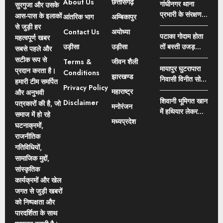
About Us
छत्तीसगढ़
का खुलासा: फर्जी
गांधीनगर थाना
सुरगुजा और उसके
दस्तावेजों से
प्रभारी के संरक्षण में
आस-पास के इलाकों
आंतरिक भाग
अम्बिकापुर
नामांतरण का आरोप,
चल रहा जुआ का
से जुड़ी हर
Contact Us
अयोध्या
भाजपा नेता ने
कारोबार?, जुवारियों
पटाका गोदाम होता
महत्वपूर्ण खबर
कलेक्टर से की FIR
की पहली पसंद बन
उड़ीसा
उड़ीसा
तों बस्ती उजड़
सबसे पहले और
और नामांतरण
रही गांधीनगर थाना
जाता बस्ती नहीं
सटीक रूप से
Terms &
जीवन शैली
निरस्त करने की
क्षेत्र
उजड़ा मतलब
मायापुर घुटरापारा
प्रदान करता है।
Conditions
मांग
झारखण्ड
पटाका गोदाम नहीं
निवासी विनीत सोनी
हमारी टीम समर्पित
Privacy Policy
था, मंत्री राजेश
एवं उनकी भांजी की
महाराष्ट्र
और अनुभवी
अग्रवाल का बेतुका
नदी में डूबने से मौत,
शिवानी भूमिगत खान
Disclaimer
पत्रकारों की है, जो
मनोरंजन
बयान
इलाके में पसरा
में हथियार लेकर
समाज में हो रहे
मातम
मध्यप्रदेश
कॉपर केबल तार
घटनाक्रमों,
चोरी करने वाले 7
राजनीतिक
आरोपियों को थाना
गतिविधियों,
भटगांव पुलिस ने
सामाजिक मुद्दों,
किया गिरफ्तार
सांस्कृतिक
कार्यक्रमों और खेल
जगत से जुड़ी खबरों
को निष्पक्षता और
पारदर्शिता के साथ