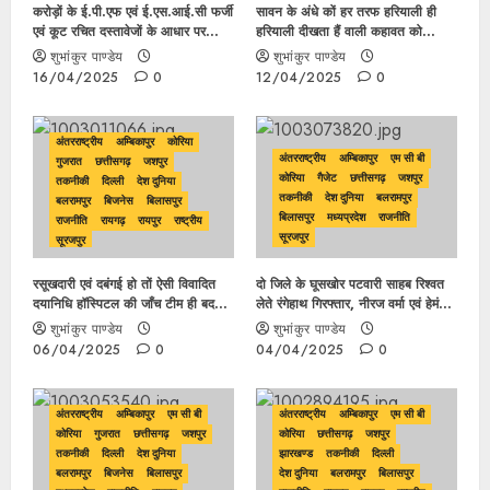
करोड़ों के ई.पी.एफ एवं ई.एस.आई.सी फर्जी
सावन के अंधे कों हर तरफ हरियाली ही
एवं कूट रचित दस्तावेजों के आधार पर
हरियाली दीखता हैं वाली कहावत को
प्राप्त करने के संबंध में होगा अपराध दर्ज…
CHMO एवं कलेक्टर कार्यालय के कुछ
शुभांकुर पाण्डेय
शुभांकुर पाण्डेय
अफसर कर रहे चरितार्थ, डॉक्टर त्रिपाठी
16/04/2025
0
12/04/2025
0
एवं निजी हॉस्पिटल दयानिधि पर तगड़ी
मेहरबानी?
अंतरराष्ट्रीय
अम्बिकापुर
कोरिया
अंतरराष्ट्रीय
अम्बिकापुर
एम सी बी
गुजरात
छत्तीसगढ़
जशपुर
कोरिया
गैजेट
छत्तीसगढ़
जशपुर
तकनीकी
दिल्ली
देश दुनिया
तकनीकी
देश दुनिया
बलरामपुर
बलरामपुर
बिजनेस
बिलासपुर
बिलासपुर
मध्यप्रदेश
राजनीति
राजनीति
रायगढ़
रायपुर
राष्ट्रीय
सूरजपुर
सूरजपुर
रसूखदारी एवं दबंगई हो तों ऐसी विवादित
दो जिले के घूसखोर पटवारी साहब रिश्वत
दयानिधि हॉस्पिटल की जाँच टीम ही बदलवा
लेते रंगेहाथ गिरफ्तार, नीरज वर्मा एवं हेमंत
डाला, पूर्व में बने टीम से थे भयभीत? नए
कुजूर रिश्वतखोर हैं पटवारी ….
शुभांकुर पाण्डेय
शुभांकुर पाण्डेय
जाँच टीम में चोर – चोर मौसेरा भाई वाली
06/04/2025
0
04/04/2025
0
होंगी बात ? CMO की भूमिका
संदिग्ध?…..
अंतरराष्ट्रीय
अम्बिकापुर
एम सी बी
अंतरराष्ट्रीय
अम्बिकापुर
एम सी बी
कोरिया
गुजरात
छत्तीसगढ़
जशपुर
कोरिया
छत्तीसगढ़
जशपुर
तकनीकी
दिल्ली
देश दुनिया
झारखण्ड
तकनीकी
दिल्ली
बलरामपुर
बिजनेस
बिलासपुर
देश दुनिया
बलरामपुर
बिलासपुर