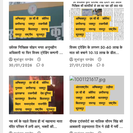
अम्बिकापुर
एम सी बी
कोरिया
अम्बिकापुर
एम सी बी
कोरिया
छत्तीसगढ़
जशपुर
तकनीकी
छत्तीसगढ़
जशपुर
तकनीकी
बलरामपुर
बिलासपुर
रायगढ़
बलरामपुर
रायगढ़
रायपुर
राष्ट्रीय
रायपुर
राष्ट्रीय
सूरजपुर
सूरजपुर
उर्वरक निरिक्षक सोहन भगत अनुभहीन
विजय ट्रेडिंग के लगभग 50-60 लाख के
अधिकारी या फिर विजय ट्रेडिंग कम्पनी से
माल को बचाने 10-15 लाख के डील
सेटिंग के प्रयास का मास्टरमाइंड ?
फ़ाइनल होने का क़ृषि अधिकारी को है
शुभांकुर पाण्डेय
शुभांकुर पाण्डेय
इंतजार ?
30/01/2026
0
27/01/2026
0
अम्बिकापुर
एम सी बी
कोरिया
अंतरराष्ट्रीय
अम्बिकापुर
उड़ीसा
गुजरात
छत्तीसगढ़
जशपुर
एम सी बी
कोरिया
छत्तीसगढ़
झारखण्ड
तकनीकी
देश दुनिया
जशपुर
तकनीकी
बलरामपुर
बलरामपुर
बिजनेस
बिलासपुर
बिलासपुर
रायगढ़
रायपुर
राष्ट्रीय
बिहार
मध्यप्रदेश
राजनीति
सूरजपुर
रायगढ़
रायपुर
राष्ट्रीय
सूरजपुर
नव वर्ष के पहले दिवस ही मां महामाया माता
दीपक ट्रांसपोर्ट का मालिक सौरभ सिंह को
मंदिर परिसर में लगी आग, भक्तों की
आबकारी उड़नदस्ता टिम ने ठंडी में गर्मी का
लापरवाही या अशुभ संकेत ?
दिलाया एहसास, 40 लाख के हरियाणा