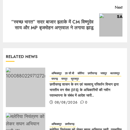
Next
“स्वच्छ भारत” सदर बाजार इलाके में CM विष्णुदेव
साय और MP बृजमोहन अग्रवाल ने लगाया झाडू
RELATED NEWS
अम्बिकापुर
एम सी बी
कोरिया
छत्तीसगढ़
जशपुर
बलरामपुर
रायगढ़
रायपुर
सूरजपुर
छत्तीसगढ़ शासन के वन एवं जलवायु परिवर्तन विभाग द्वारा
भारतीय वन सेवा (IFS) के अधिकारियों की नवीन
पदस्थापना के संबंध में आदेश जारी..
08/08/2026
0
अम्बिकापुर
छत्तीसगढ़
मलेरिया नियंत्रण को लेकर सघन अभियान जारी, प्रभावित