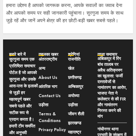
हमारा उद्देश्य है आपको जागरूक करना, आपके सवालों का जवाब देना
और आपको समय पर सही जानकारी पहुंचाना। सुरगुजा समय के साथ
जुड़े रहें और जानें अपने क्षेत्र की हर छोटी-बड़ी खबर सबसे पहले।
हमारे बारे में
तहलका खबर
श्रेणियां
ताज़ा समाचार
अंबिकापुर में रिंग
सुरगुजा समय एक
अंतरराष्ट्रीय
राजनीति
बांध तालाब पर
प्रतिष्ठित समाचार
अन्य
खेल
अवैध अतिक्रमण
पोर्टल है जो आपको
का खुलासा: फर्जी
About Us
छत्तीसगढ़
सुरगुजा और उसके
दस्तावेजों से
आस-पास के इलाकों
आंतरिक भाग
अम्बिकापुर
नामांतरण का आरोप,
से जुड़ी हर
भाजपा नेता ने
Contact Us
अयोध्या
कलेक्टर से की FIR
महत्वपूर्ण खबर
उड़ीसा
उड़ीसा
और नामांतरण
सबसे पहले और
निरस्त करने की
सटीक रूप से
Terms &
जीवन शैली
मांग
प्रदान करता है।
Conditions
झारखण्ड
हमारी टीम समर्पित
गांधीनगर थाना
Privacy Policy
महाराष्ट्र
और अनुभवी
प्रभारी के संरक्षण में