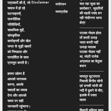
Disclaimer
पत्रकारों की है, जो
चल रहा जुआ का
मनोरंजन
समाज में हो रहे
कारोबार?, जुवारियों
मध्यप्रदेश
की पहली पसंद बन
घटनाक्रमों,
रही गांधीनगर थाना
राजनीतिक
क्षेत्र
गतिविधियों,
सामाजिक मुद्दों,
पटाका गोदाम होता
सांस्कृतिक
तों बस्ती उजड़
कार्यक्रमों और खेल
जाता बस्ती नहीं
जगत से जुड़ी खबरों
उजड़ा मतलब
को निष्पक्षता और
पटाका गोदाम नहीं
था, मंत्री राजेश
पारदर्शिता के साथ
अग्रवाल का बेतुका
प्रस्तुत करती है।
बयान
हमारा उद्देश्य है
मायापुर घुटरापारा
आपको जागरूक
निवासी विनीत सोनी
करना, आपके
एवं उनकी भांजी की
सवालों का जवाब
नदी में डूबने से मौत,
इलाके में पसरा
देना और आपको
मातम
समय पर सही
जानकारी पहुंचाना।
शिवानी भूमिगत खान