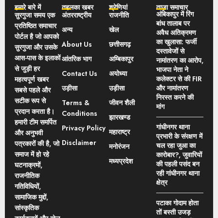
हमारे बारे में
तहलका खबर
श्रेणियां
ताज़ा समाचार
अंबिकापुर में रिंग
सुरगुजा समय एक
अंतरराष्ट्रीय
राजनीति
बांध तालाब पर
प्रतिष्ठित समाचार
अन्य
खेल
अवैध अतिक्रमण
पोर्टल है जो आपको
का खुलासा: फर्जी
About Us
छत्तीसगढ़
सुरगुजा और उसके
दस्तावेजों से
आस-पास के इलाकों
आंतरिक भाग
अम्बिकापुर
नामांतरण का आरोप,
से जुड़ी हर
भाजपा नेता ने
Contact Us
अयोध्या
कलेक्टर से की FIR
महत्वपूर्ण खबर
उड़ीसा
उड़ीसा
और नामांतरण
सबसे पहले और
निरस्त करने की
सटीक रूप से
Terms &
जीवन शैली
मांग
प्रदान करता है।
Conditions
झारखण्ड
हमारी टीम समर्पित
गांधीनगर थाना
Privacy Policy
महाराष्ट्र
और अनुभवी
प्रभारी के संरक्षण में
Disclaimer
पत्रकारों की है, जो
चल रहा जुआ का
मनोरंजन
समाज में हो रहे
कारोबार?, जुवारियों
मध्यप्रदेश
की पहली पसंद बन
घटनाक्रमों,
रही गांधीनगर थाना
राजनीतिक
क्षेत्र
गतिविधियों,
सामाजिक मुद्दों,
पटाका गोदाम होता
सांस्कृतिक
तों बस्ती उजड़