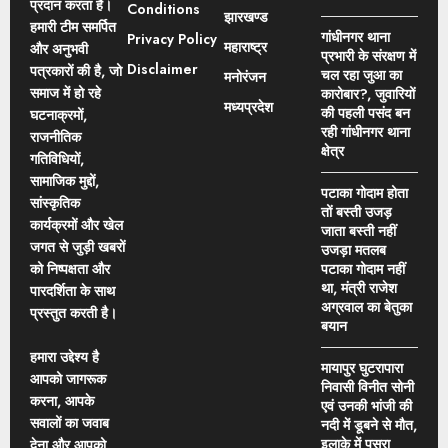
प्रदान करता है।
Conditions
झारखण्ड
हमारी टीम समर्पित
गांधीनगर थाना
Privacy Policy
महाराष्ट्र
और अनुभवी
प्रभारी के संरक्षण में
Disclaimer
पत्रकारों की है, जो
चल रहा जुआ का
मनोरंजन
समाज में हो रहे
कारोबार?, जुवारियों
मध्यप्रदेश
की पहली पसंद बन
घटनाक्रमों,
रही गांधीनगर थाना
राजनीतिक
क्षेत्र
गतिविधियों,
सामाजिक मुद्दों,
पटाका गोदाम होता
सांस्कृतिक
तों बस्ती उजड़
कार्यक्रमों और खेल
जाता बस्ती नहीं
जगत से जुड़ी खबरों
उजड़ा मतलब
को निष्पक्षता और
पटाका गोदाम नहीं
था, मंत्री राजेश
पारदर्शिता के साथ
अग्रवाल का बेतुका
प्रस्तुत करती है।
बयान
हमारा उद्देश्य है
मायापुर घुटरापारा
आपको जागरूक
निवासी विनीत सोनी
करना, आपके
एवं उनकी भांजी की
सवालों का जवाब
नदी में डूबने से मौत,
इलाके में पसरा
देना और आपको