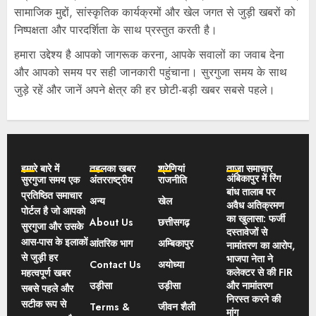
सामाजिक मुद्दों, सांस्कृतिक कार्यक्रमों और खेल जगत से जुड़ी खबरों को
निष्पक्षता और पारदर्शिता के साथ प्रस्तुत करती है।
हमारा उद्देश्य है आपको जागरूक करना, आपके सवालों का जवाब देना
और आपको समय पर सही जानकारी पहुंचाना। सुरगुजा समय के साथ
जुड़े रहें और जानें अपने क्षेत्र की हर छोटी-बड़ी खबर सबसे पहले।
हमारे बारे में
तहलका खबर
श्रेणियां
ताज़ा समाचार
अंबिकापुर में रिंग
सुरगुजा समय एक
अंतरराष्ट्रीय
राजनीति
बांध तालाब पर
प्रतिष्ठित समाचार
अन्य
खेल
अवैध अतिक्रमण
पोर्टल है जो आपको
का खुलासा: फर्जी
About Us
छत्तीसगढ़
सुरगुजा और उसके
दस्तावेजों से
आस-पास के इलाकों
आंतरिक भाग
अम्बिकापुर
नामांतरण का आरोप,
से जुड़ी हर
भाजपा नेता ने
Contact Us
अयोध्या
कलेक्टर से की FIR
महत्वपूर्ण खबर
उड़ीसा
उड़ीसा
और नामांतरण
सबसे पहले और
निरस्त करने की
सटीक रूप से
Terms &
जीवन शैली
मांग