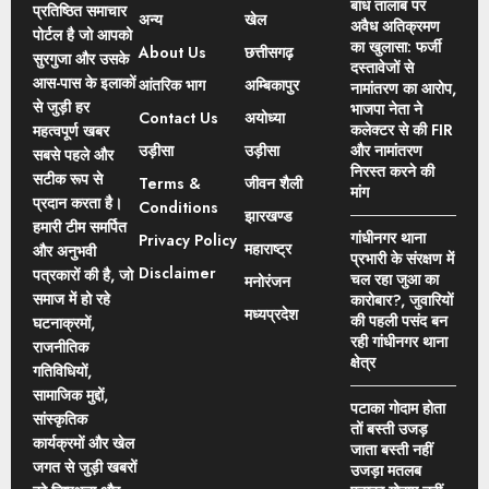
बांध तालाब पर
प्रतिष्ठित समाचार
अन्य
खेल
अवैध अतिक्रमण
पोर्टल है जो आपको
का खुलासा: फर्जी
About Us
छत्तीसगढ़
सुरगुजा और उसके
दस्तावेजों से
आस-पास के इलाकों
आंतरिक भाग
अम्बिकापुर
नामांतरण का आरोप,
से जुड़ी हर
भाजपा नेता ने
Contact Us
अयोध्या
कलेक्टर से की FIR
महत्वपूर्ण खबर
उड़ीसा
उड़ीसा
और नामांतरण
सबसे पहले और
निरस्त करने की
सटीक रूप से
Terms &
जीवन शैली
मांग
प्रदान करता है।
Conditions
झारखण्ड
हमारी टीम समर्पित
गांधीनगर थाना
Privacy Policy
महाराष्ट्र
और अनुभवी
प्रभारी के संरक्षण में
Disclaimer
पत्रकारों की है, जो
चल रहा जुआ का
मनोरंजन
समाज में हो रहे
कारोबार?, जुवारियों
मध्यप्रदेश
की पहली पसंद बन
घटनाक्रमों,
रही गांधीनगर थाना
राजनीतिक
क्षेत्र
गतिविधियों,
सामाजिक मुद्दों,
पटाका गोदाम होता
सांस्कृतिक
तों बस्ती उजड़
कार्यक्रमों और खेल
जाता बस्ती नहीं
जगत से जुड़ी खबरों
उजड़ा मतलब