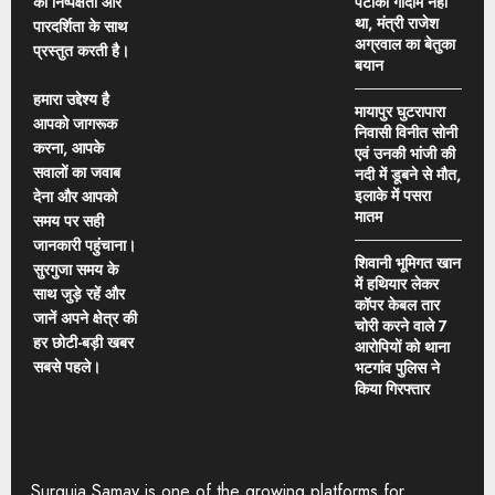
को निष्पक्षता और
पटाका गोदाम नहीं
था, मंत्री राजेश
पारदर्शिता के साथ
अग्रवाल का बेतुका
प्रस्तुत करती है।
बयान
हमारा उद्देश्य है
मायापुर घुटरापारा
आपको जागरूक
निवासी विनीत सोनी
करना, आपके
एवं उनकी भांजी की
सवालों का जवाब
नदी में डूबने से मौत,
इलाके में पसरा
देना और आपको
मातम
समय पर सही
जानकारी पहुंचाना।
शिवानी भूमिगत खान
सुरगुजा समय के
में हथियार लेकर
साथ जुड़े रहें और
कॉपर केबल तार
जानें अपने क्षेत्र की
चोरी करने वाले 7
हर छोटी-बड़ी खबर
आरोपियों को थाना
सबसे पहले।
भटगांव पुलिस ने
किया गिरफ्तार
Surguja Samay is one of the growing platforms for