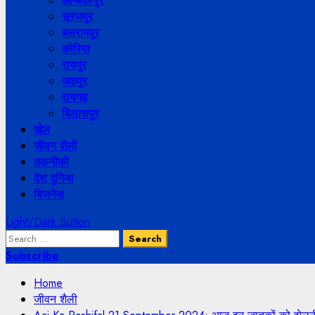
अम्बिकापुर
सूरजपुर
बलरामपुर
कोरिया
रायपुर
जशपुर
रायगढ़
बिलासपुर
खेल
जीवन शैली
तकनीकी
देश दुनिया
बिजनेस
Light/Dark Button
Subscribe
Home
जीवन शैली