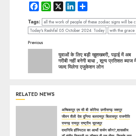
Facebook
WhatsApp
X
LinkedIn
Share
Tags:
all the work of people of these zodiac signs will be 
Today's Rashifal 05 October 2024: Today
with the grac
Post
Previous
navigation
युवाओं के लिए बड़ी खुशखबरी, पढ़ाई में अब
गरीबी नहीं बनेगी बाधा , शून्य प्रतिशत ब्याज मे
जल्द मिलेगा एजुकेशन लोन
RELATED NEWS
अम्बिकापुर
एम सी बी
कोरिया
छत्तीसगढ़
जशपुर
जीवन शैली
देश दुनिया
बलरामपुर
बिलासपुर
राजनीति
रायगढ़
रायपुर
राष्ट्रीय
सूरजपुर
दयानिधि हॉस्पिटल का आर्थो सर्जन कौन?,शासकीय