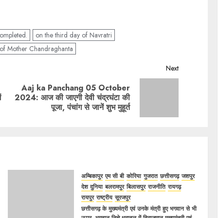
completed.
on the third day of Navratri
e of Mother Chandraghanta
Next
Aaj ka Panchang 05 October
Previous
Next
ं
2024: आज की जाएगी देवी चंद्रघंटा की
post:
post:
पूजा, पंचांग से जानें शुभ मुहूर्त
अम्बिकापुर
एम सी बी
कोरिया
गुजरात
छत्तीसगढ़
जशपुर
देश दुनिया
बलरामपुर
बिलासपुर
राजनीति
रायगढ़
रायपुर
राष्ट्रीय
सूरजपुर
छत्तीसगढ़ के मुख्यमंत्री एवं उनके मंत्री हुए भगवान से भी