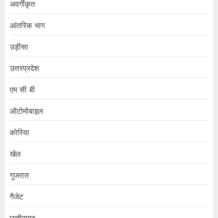
अवर्गीकृत
आंतरिक भाग
उड़ीसा
उत्तरप्रदेश
एम सी बी
ऑटोमोबाइल
कोरिया
खेल
गुजरात
गैजेट