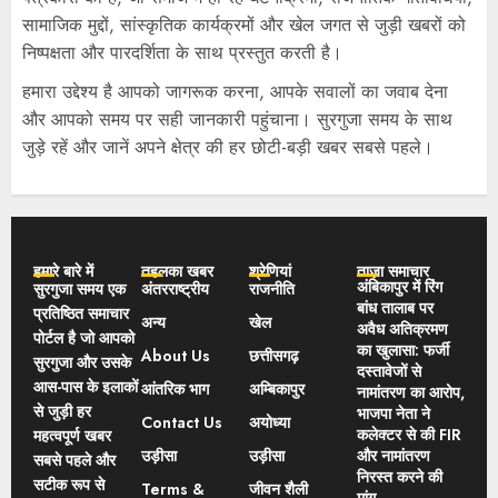
सामाजिक मुद्दों, सांस्कृतिक कार्यक्रमों और खेल जगत से जुड़ी खबरों को
निष्पक्षता और पारदर्शिता के साथ प्रस्तुत करती है।
हमारा उद्देश्य है आपको जागरूक करना, आपके सवालों का जवाब देना
और आपको समय पर सही जानकारी पहुंचाना। सुरगुजा समय के साथ
जुड़े रहें और जानें अपने क्षेत्र की हर छोटी-बड़ी खबर सबसे पहले।
हमारे बारे में
तहलका खबर
श्रेणियां
ताज़ा समाचार
अंबिकापुर में रिंग
सुरगुजा समय एक
अंतरराष्ट्रीय
राजनीति
बांध तालाब पर
प्रतिष्ठित समाचार
अन्य
खेल
अवैध अतिक्रमण
पोर्टल है जो आपको
का खुलासा: फर्जी
About Us
छत्तीसगढ़
सुरगुजा और उसके
दस्तावेजों से
आस-पास के इलाकों
आंतरिक भाग
अम्बिकापुर
नामांतरण का आरोप,
से जुड़ी हर
भाजपा नेता ने
Contact Us
अयोध्या
कलेक्टर से की FIR
महत्वपूर्ण खबर
उड़ीसा
उड़ीसा
और नामांतरण
सबसे पहले और
निरस्त करने की
सटीक रूप से
Terms &
जीवन शैली