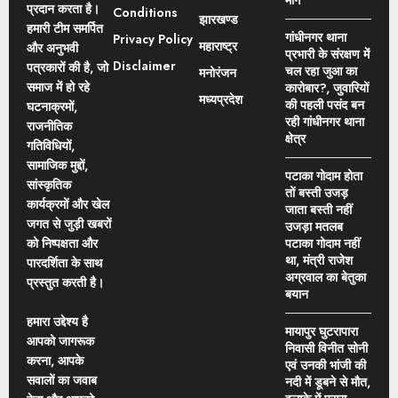
मांग
प्रदान करता है।
Conditions
झारखण्ड
हमारी टीम समर्पित
गांधीनगर थाना
Privacy Policy
महाराष्ट्र
और अनुभवी
प्रभारी के संरक्षण में
Disclaimer
पत्रकारों की है, जो
चल रहा जुआ का
मनोरंजन
समाज में हो रहे
कारोबार?, जुवारियों
मध्यप्रदेश
की पहली पसंद बन
घटनाक्रमों,
रही गांधीनगर थाना
राजनीतिक
क्षेत्र
गतिविधियों,
सामाजिक मुद्दों,
पटाका गोदाम होता
सांस्कृतिक
तों बस्ती उजड़
कार्यक्रमों और खेल
जाता बस्ती नहीं
जगत से जुड़ी खबरों
उजड़ा मतलब
को निष्पक्षता और
पटाका गोदाम नहीं
था, मंत्री राजेश
पारदर्शिता के साथ
अग्रवाल का बेतुका
प्रस्तुत करती है।
बयान
हमारा उद्देश्य है
मायापुर घुटरापारा
आपको जागरूक
निवासी विनीत सोनी
करना, आपके
एवं उनकी भांजी की
सवालों का जवाब
नदी में डूबने से मौत,