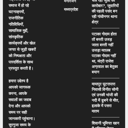
चल रहा जुआ का
मनोरंजन
समाज में हो रहे
कारोबार?, जुवारियों
मध्यप्रदेश
की पहली पसंद बन
घटनाक्रमों,
रही गांधीनगर थाना
राजनीतिक
क्षेत्र
गतिविधियों,
सामाजिक मुद्दों,
पटाका गोदाम होता
सांस्कृतिक
तों बस्ती उजड़
कार्यक्रमों और खेल
जाता बस्ती नहीं
जगत से जुड़ी खबरों
उजड़ा मतलब
को निष्पक्षता और
पटाका गोदाम नहीं
था, मंत्री राजेश
पारदर्शिता के साथ
अग्रवाल का बेतुका
प्रस्तुत करती है।
बयान
हमारा उद्देश्य है
मायापुर घुटरापारा
आपको जागरूक
निवासी विनीत सोनी
करना, आपके
एवं उनकी भांजी की
सवालों का जवाब
नदी में डूबने से मौत,
इलाके में पसरा
देना और आपको
मातम
समय पर सही
जानकारी पहुंचाना।
शिवानी भूमिगत खान
सुरगुजा समय के