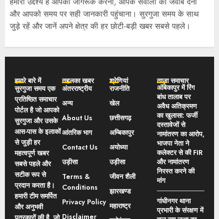
हमारा उद्देश्य है आपको जागरूक करना, आपके सवालों का जवाब देना
और आपको समय पर सही जानकारी पहुंचाना। सुरगुजा समय के साथ
जुड़े रहें और जानें अपने क्षेत्र की हर छोटी-बड़ी खबर सबसे पहले।
हमारे बारे में
तहलका खबर
श्रेणियां
ताज़ा समाचार
अंबिकापुर में रिंग
सुरगुजा समय एक
अंतरराष्ट्रीय
राजनीति
बांध तालाब पर
प्रतिष्ठित समाचार
अन्य
खेल
अवैध अतिक्रमण
पोर्टल है जो आपको
का खुलासा: फर्जी
About Us
छत्तीसगढ़
सुरगुजा और उसके
दस्तावेजों से
आस-पास के इलाकों
आंतरिक भाग
अम्बिकापुर
नामांतरण का आरोप,
से जुड़ी हर
भाजपा नेता ने
Contact Us
अयोध्या
कलेक्टर से की FIR
महत्वपूर्ण खबर
उड़ीसा
उड़ीसा
और नामांतरण
सबसे पहले और
निरस्त करने की
सटीक रूप से
Terms &
जीवन शैली
मांग
प्रदान करता है।
Conditions
झारखण्ड
हमारी टीम समर्पित
गांधीनगर थाना
Privacy Policy
महाराष्ट्र
और अनुभवी
प्रभारी के संरक्षण में
Disclaimer
पत्रकारों की है, जो