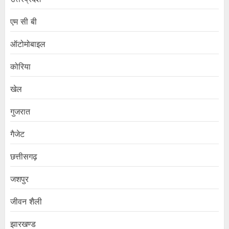
एम सी बी
ऑटोमोबाइल
कोरिया
खेल
गुजरात
गैजेट
छत्तीसगढ़
जशपुर
जीवन शैली
झारखण्ड