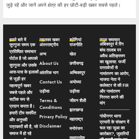
जुड़े रहें और जानें अपने क्षेत्र की हर छोटी-बड़ी खबर सबसे पहले।
हमारे बारे में
तहलका खबर
श्रेणियां
ताज़ा समाचार
अंबिकापुर में रिंग
सुरगुजा समय एक
अंतरराष्ट्रीय
राजनीति
बांध तालाब पर
प्रतिष्ठित समाचार
अन्य
खेल
अवैध अतिक्रमण
पोर्टल है जो आपको
का खुलासा: फर्जी
About Us
छत्तीसगढ़
सुरगुजा और उसके
दस्तावेजों से
आस-पास के इलाकों
आंतरिक भाग
अम्बिकापुर
नामांतरण का आरोप,
से जुड़ी हर
भाजपा नेता ने
Contact Us
अयोध्या
कलेक्टर से की FIR
महत्वपूर्ण खबर
उड़ीसा
उड़ीसा
और नामांतरण
सबसे पहले और
निरस्त करने की
सटीक रूप से
Terms &
जीवन शैली
मांग
प्रदान करता है।
Conditions
झारखण्ड
हमारी टीम समर्पित
गांधीनगर थाना
Privacy Policy
महाराष्ट्र
और अनुभवी
प्रभारी के संरक्षण में
Disclaimer
पत्रकारों की है, जो
चल रहा जुआ का
मनोरंजन
समाज में हो रहे
कारोबार?, जुवारियों
मध्यप्रदेश