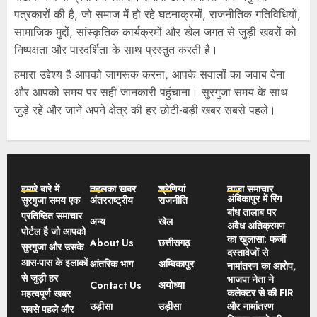
पत्रकारों की है, जो समाज में हो रहे घटनाक्रमों, राजनीतिक गतिविधियों,
सामाजिक मुद्दों, सांस्कृतिक कार्यक्रमों और खेल जगत से जुड़ी खबरों को
निष्पक्षता और पारदर्शिता के साथ प्रस्तुत करती है।
हमारा उद्देश्य है आपको जागरूक करना, आपके सवालों का जवाब देना
और आपको समय पर सही जानकारी पहुंचाना। सुरगुजा समय के साथ
जुड़े रहें और जानें अपने क्षेत्र की हर छोटी-बड़ी खबर सबसे पहले।
हमारे बारे में
तहलका खबर
श्रेणियां
ताज़ा समाचार
अंबिकापुर में रिंग
सुरगुजा समय एक
अंतरराष्ट्रीय
राजनीति
बांध तालाब पर
प्रतिष्ठित समाचार
अन्य
खेल
अवैध अतिक्रमण
पोर्टल है जो आपको
का खुलासा: फर्जी
About Us
छत्तीसगढ़
सुरगुजा और उसके
दस्तावेजों से
आस-पास के इलाकों
आंतरिक भाग
अम्बिकापुर
नामांतरण का आरोप,
से जुड़ी हर
भाजपा नेता ने
Contact Us
अयोध्या
कलेक्टर से की FIR
महत्वपूर्ण खबर
उड़ीसा
उड़ीसा
और नामांतरण
सबसे पहले और