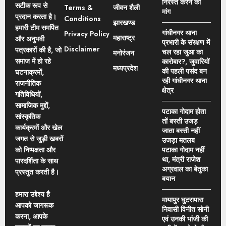
निरस्त करने की
सटीक रूप से
Terms &
जीवन शैली
मांग
प्रदान करता है।
Conditions
झारखण्ड
हमारी टीम समर्पित
गांधीनगर थाना
Privacy Policy
महाराष्ट्र
और अनुभवी
प्रभारी के संरक्षण में
Disclaimer
पत्रकारों की है, जो
चल रहा जुआ का
मनोरंजन
समाज में हो रहे
कारोबार?, जुवारियों
मध्यप्रदेश
की पहली पसंद बन
घटनाक्रमों,
रही गांधीनगर थाना
राजनीतिक
क्षेत्र
गतिविधियों,
सामाजिक मुद्दों,
पटाका गोदाम होता
सांस्कृतिक
तों बस्ती उजड़
कार्यक्रमों और खेल
जाता बस्ती नहीं
जगत से जुड़ी खबरों
उजड़ा मतलब
को निष्पक्षता और
पटाका गोदाम नहीं
था, मंत्री राजेश
पारदर्शिता के साथ
अग्रवाल का बेतुका
प्रस्तुत करती है।
बयान
हमारा उद्देश्य है
मायापुर घुटरापारा
आपको जागरूक
निवासी विनीत सोनी
करना, आपके
एवं उनकी भांजी की