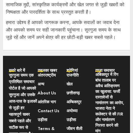
सामाजिक मुद्दों, सांस्कृतिक कार्यक्रमों और खेल जगत से जुड़ी खबरों को
निष्पक्षता और पारदर्शिता के साथ प्रस्तुत करती है।
हमारा उद्देश्य है आपको जागरूक करना, आपके सवालों का जवाब देना
और आपको समय पर सही जानकारी पहुंचाना। सुरगुजा समय के साथ
जुड़े रहें और जानें अपने क्षेत्र की हर छोटी-बड़ी खबर सबसे पहले।
हमारे बारे में
तहलका खबर
श्रेणियां
ताज़ा समाचार
अंबिकापुर में रिंग
सुरगुजा समय एक
अंतरराष्ट्रीय
राजनीति
बांध तालाब पर
प्रतिष्ठित समाचार
अन्य
खेल
अवैध अतिक्रमण
पोर्टल है जो आपको
का खुलासा: फर्जी
About Us
छत्तीसगढ़
सुरगुजा और उसके
दस्तावेजों से
आस-पास के इलाकों
आंतरिक भाग
अम्बिकापुर
नामांतरण का आरोप,
से जुड़ी हर
भाजपा नेता ने
Contact Us
अयोध्या
कलेक्टर से की FIR
महत्वपूर्ण खबर
उड़ीसा
उड़ीसा
और नामांतरण
सबसे पहले और
निरस्त करने की
सटीक रूप से
Terms &
जीवन शैली
मांग