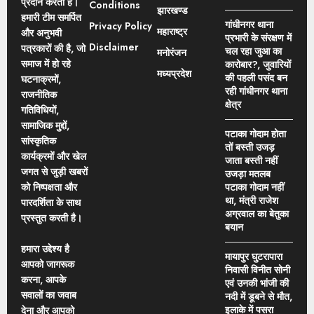
प्रदान करता है।
Conditions
झारखण्ड
हमारी टीम समर्पित
गांधीनगर थाना
Privacy Policy
महाराष्ट्र
और अनुभवी
प्रभारी के संरक्षण में
Disclaimer
पत्रकारों की है, जो
चल रहा जुआ का
मनोरंजन
समाज में हो रहे
कारोबार?, जुवारियों
मध्यप्रदेश
की पहली पसंद बन
घटनाक्रमों,
रही गांधीनगर थाना
राजनीतिक
क्षेत्र
गतिविधियों,
सामाजिक मुद्दों,
पटाका गोदाम होता
सांस्कृतिक
तों बस्ती उजड़
कार्यक्रमों और खेल
जाता बस्ती नहीं
जगत से जुड़ी खबरों
उजड़ा मतलब
को निष्पक्षता और
पटाका गोदाम नहीं
था, मंत्री राजेश
पारदर्शिता के साथ
अग्रवाल का बेतुका
प्रस्तुत करती है।
बयान
हमारा उद्देश्य है
मायापुर घुटरापारा
आपको जागरूक
निवासी विनीत सोनी
करना, आपके
एवं उनकी भांजी की
सवालों का जवाब
नदी में डूबने से मौत,
इलाके में पसरा
देना और आपको