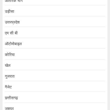
आंतरिक भाग
उड़ीसा
उत्तरप्रदेश
एम सी बी
ऑटोमोबाइल
कोरिया
खेल
गुजरात
गैजेट
छत्तीसगढ़
जशपुर