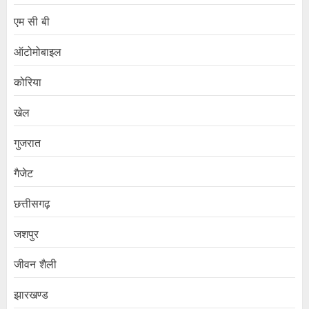
एम सी बी
ऑटोमोबाइल
कोरिया
खेल
गुजरात
गैजेट
छत्तीसगढ़
जशपुर
जीवन शैली
झारखण्ड