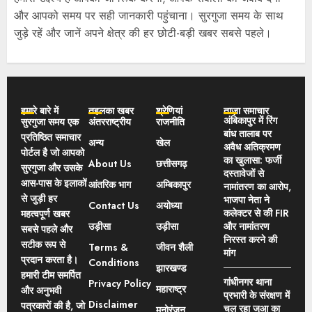
और आपको समय पर सही जानकारी पहुंचाना। सुरगुजा समय के साथ
जुड़े रहें और जानें अपने क्षेत्र की हर छोटी-बड़ी खबर सबसे पहले।
हमारे बारे में
तहलका खबर
श्रेणियां
ताज़ा समाचार
अंबिकापुर में रिंग
सुरगुजा समय एक
अंतरराष्ट्रीय
राजनीति
बांध तालाब पर
प्रतिष्ठित समाचार
अन्य
खेल
अवैध अतिक्रमण
पोर्टल है जो आपको
का खुलासा: फर्जी
About Us
छत्तीसगढ़
सुरगुजा और उसके
दस्तावेजों से
आस-पास के इलाकों
आंतरिक भाग
अम्बिकापुर
नामांतरण का आरोप,
से जुड़ी हर
भाजपा नेता ने
Contact Us
अयोध्या
कलेक्टर से की FIR
महत्वपूर्ण खबर
उड़ीसा
उड़ीसा
और नामांतरण
सबसे पहले और
निरस्त करने की
सटीक रूप से
Terms &
जीवन शैली
मांग
प्रदान करता है।
Conditions
झारखण्ड
हमारी टीम समर्पित
गांधीनगर थाना
Privacy Policy
महाराष्ट्र
और अनुभवी
प्रभारी के संरक्षण में
Disclaimer
पत्रकारों की है, जो
चल रहा जुआ का
मनोरंजन