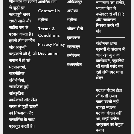
आस-पास के इलाकों
आंतरिक भाग
अम्बिकापुर
नामांतरण का आरोप,
से जुड़ी हर
भाजपा नेता ने
Contact Us
अयोध्या
कलेक्टर से की FIR
महत्वपूर्ण खबर
उड़ीसा
उड़ीसा
और नामांतरण
सबसे पहले और
निरस्त करने की
सटीक रूप से
Terms &
जीवन शैली
मांग
प्रदान करता है।
Conditions
झारखण्ड
हमारी टीम समर्पित
गांधीनगर थाना
Privacy Policy
महाराष्ट्र
और अनुभवी
प्रभारी के संरक्षण में
Disclaimer
पत्रकारों की है, जो
चल रहा जुआ का
मनोरंजन
समाज में हो रहे
कारोबार?, जुवारियों
मध्यप्रदेश
की पहली पसंद बन
घटनाक्रमों,
रही गांधीनगर थाना
राजनीतिक
क्षेत्र
गतिविधियों,
सामाजिक मुद्दों,
पटाका गोदाम होता
सांस्कृतिक
तों बस्ती उजड़
कार्यक्रमों और खेल
जाता बस्ती नहीं
जगत से जुड़ी खबरों
उजड़ा मतलब
को निष्पक्षता और
पटाका गोदाम नहीं
था, मंत्री राजेश
पारदर्शिता के साथ
अग्रवाल का बेतुका
प्रस्तुत करती है।
बयान