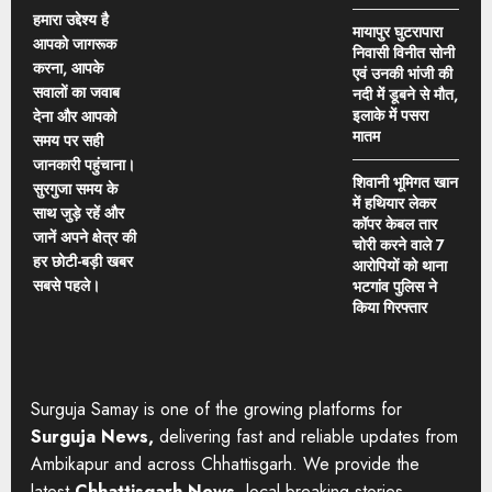
हमारा उद्देश्य है
मायापुर घुटरापारा
आपको जागरूक
निवासी विनीत सोनी
करना, आपके
एवं उनकी भांजी की
सवालों का जवाब
नदी में डूबने से मौत,
इलाके में पसरा
देना और आपको
मातम
समय पर सही
जानकारी पहुंचाना।
शिवानी भूमिगत खान
सुरगुजा समय के
में हथियार लेकर
साथ जुड़े रहें और
कॉपर केबल तार
जानें अपने क्षेत्र की
चोरी करने वाले 7
हर छोटी-बड़ी खबर
आरोपियों को थाना
सबसे पहले।
भटगांव पुलिस ने
किया गिरफ्तार
Surguja Samay is one of the growing platforms for
Surguja News,
delivering fast and reliable updates from
Ambikapur and across Chhattisgarh. We provide the
latest
Chhattisgarh News,
local breaking stories,