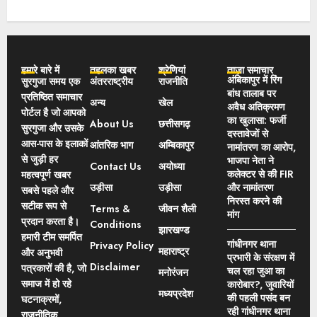
हमारे बारे में
तहलका खबर
श्रेणियां
ताज़ा समाचार
अंबिकापुर में रिंग
सुरगुजा समय एक
अंतरराष्ट्रीय
राजनीति
बांध तालाब पर
प्रतिष्ठित समाचार
अन्य
खेल
अवैध अतिक्रमण
पोर्टल है जो आपको
का खुलासा: फर्जी
About Us
छत्तीसगढ़
सुरगुजा और उसके
दस्तावेजों से
आस-पास के इलाकों
आंतरिक भाग
अम्बिकापुर
नामांतरण का आरोप,
से जुड़ी हर
भाजपा नेता ने
Contact Us
अयोध्या
कलेक्टर से की FIR
महत्वपूर्ण खबर
उड़ीसा
उड़ीसा
और नामांतरण
सबसे पहले और
निरस्त करने की
सटीक रूप से
Terms &
जीवन शैली
मांग
प्रदान करता है।
Conditions
झारखण्ड
हमारी टीम समर्पित
गांधीनगर थाना
Privacy Policy
महाराष्ट्र
और अनुभवी
प्रभारी के संरक्षण में
Disclaimer
पत्रकारों की है, जो
चल रहा जुआ का
मनोरंजन
समाज में हो रहे
कारोबार?, जुवारियों
मध्यप्रदेश
की पहली पसंद बन
घटनाक्रमों,
रही गांधीनगर थाना
राजनीतिक