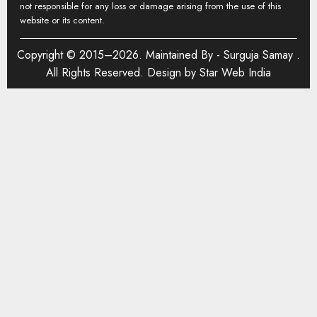
not responsible for any loss or damage arising from the use of this
website or its content.
Copyright © 2015–2026. Maintained By -
Surguja Samay
.
All Rights Reserved. Design by
Star Web India