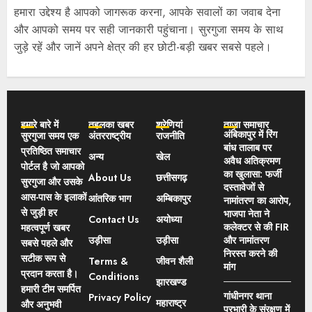
हमारा उद्देश्य है आपको जागरूक करना, आपके सवालों का जवाब देना
और आपको समय पर सही जानकारी पहुंचाना। सुरगुजा समय के साथ
जुड़े रहें और जानें अपने क्षेत्र की हर छोटी-बड़ी खबर सबसे पहले।
हमारे बारे में
तहलका खबर
श्रेणियां
ताज़ा समाचार
अंबिकापुर में रिंग
सुरगुजा समय एक
अंतरराष्ट्रीय
राजनीति
बांध तालाब पर
प्रतिष्ठित समाचार
अन्य
खेल
अवैध अतिक्रमण
पोर्टल है जो आपको
का खुलासा: फर्जी
About Us
छत्तीसगढ़
सुरगुजा और उसके
दस्तावेजों से
आस-पास के इलाकों
आंतरिक भाग
अम्बिकापुर
नामांतरण का आरोप,
से जुड़ी हर
भाजपा नेता ने
Contact Us
अयोध्या
कलेक्टर से की FIR
महत्वपूर्ण खबर
उड़ीसा
उड़ीसा
और नामांतरण
सबसे पहले और
निरस्त करने की
सटीक रूप से
Terms &
जीवन शैली
मांग
प्रदान करता है।
Conditions
झारखण्ड
हमारी टीम समर्पित
गांधीनगर थाना
Privacy Policy
महाराष्ट्र
और अनुभवी
प्रभारी के संरक्षण में