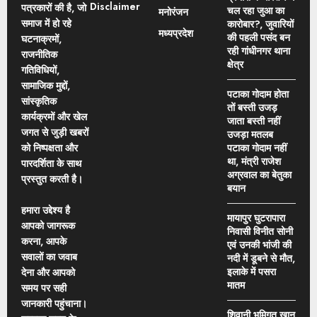
Disclaimer
पत्रकारों की है, जो
चल रहा जुआ का
मनोरंजन
समाज में हो रहे
कारोबार?, जुवारियों
मध्यप्रदेश
की पहली पसंद बन
घटनाक्रमों,
रही गांधीनगर थाना
राजनीतिक
क्षेत्र
गतिविधियों,
सामाजिक मुद्दों,
पटाका गोदाम होता
सांस्कृतिक
तों बस्ती उजड़
कार्यक्रमों और खेल
जाता बस्ती नहीं
जगत से जुड़ी खबरों
उजड़ा मतलब
को निष्पक्षता और
पटाका गोदाम नहीं
था, मंत्री राजेश
पारदर्शिता के साथ
अग्रवाल का बेतुका
प्रस्तुत करती है।
बयान
हमारा उद्देश्य है
मायापुर घुटरापारा
आपको जागरूक
निवासी विनीत सोनी
करना, आपके
एवं उनकी भांजी की
सवालों का जवाब
नदी में डूबने से मौत,
इलाके में पसरा
देना और आपको
मातम
समय पर सही
जानकारी पहुंचाना।
शिवानी भूमिगत खान