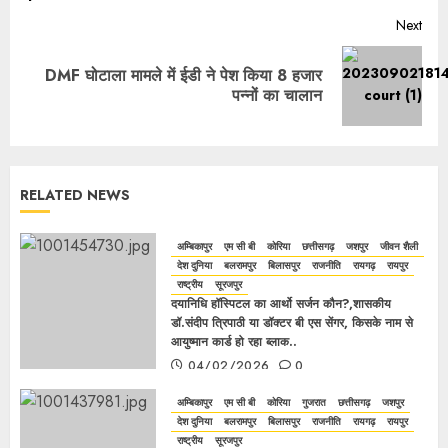
Next
DMF घोटाला मामले में ईडी ने पेश किया 8 हजार
पन्नों का चालान
RELATED NEWS
अम्बिकापुर
एम सी बी
कोरिया
छत्तीसगढ़
जशपुर
जीवन शैली
देश दुनिया
बलरामपुर
बिलासपुर
राजनीति
रायगढ़
रायपुर
राष्ट्रीय
सूरजपुर
दयानिधि हॉस्पिटल का आर्थो सर्जन कौन?,शासकीय
डॉ.संदीप त्रिपाठी या डॉक्टर बी एस सेंगर, किसके नाम से
आयुष्मान कार्ड हो रहा ब्लाक..
04/02/2026
0
अम्बिकापुर
एम सी बी
कोरिया
गुजरात
छत्तीसगढ़
जशपुर
देश दुनिया
बलरामपुर
बिलासपुर
राजनीति
रायगढ़
रायपुर
राष्ट्रीय
सूरजपुर