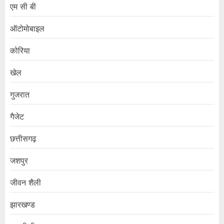
एम सी बी
ऑटोमोबाइल
कोरिया
खेल
गुजरात
गैजेट
छत्तीसगढ़
जशपुर
जीवन शैली
झारखण्ड