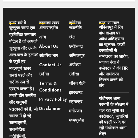
हमारे बारे में
तहलका खबर
श्रेणियां
ताज़ा समाचार
अंबिकापुर में रिंग
सुरगुजा समय एक
अंतरराष्ट्रीय
राजनीति
बांध तालाब पर
प्रतिष्ठित समाचार
अन्य
खेल
अवैध अतिक्रमण
पोर्टल है जो आपको
का खुलासा: फर्जी
About Us
छत्तीसगढ़
सुरगुजा और उसके
दस्तावेजों से
आस-पास के इलाकों
आंतरिक भाग
अम्बिकापुर
नामांतरण का आरोप,
से जुड़ी हर
भाजपा नेता ने
Contact Us
अयोध्या
कलेक्टर से की FIR
महत्वपूर्ण खबर
उड़ीसा
उड़ीसा
और नामांतरण
सबसे पहले और
निरस्त करने की
सटीक रूप से
Terms &
जीवन शैली
मांग
प्रदान करता है।
Conditions
झारखण्ड
हमारी टीम समर्पित
गांधीनगर थाना
Privacy Policy
महाराष्ट्र
और अनुभवी
प्रभारी के संरक्षण में
Disclaimer
पत्रकारों की है, जो
चल रहा जुआ का
मनोरंजन
समाज में हो रहे
कारोबार?, जुवारियों
मध्यप्रदेश
की पहली पसंद बन
घटनाक्रमों,
रही गांधीनगर थाना
राजनीतिक
क्षेत्र
गतिविधियों,