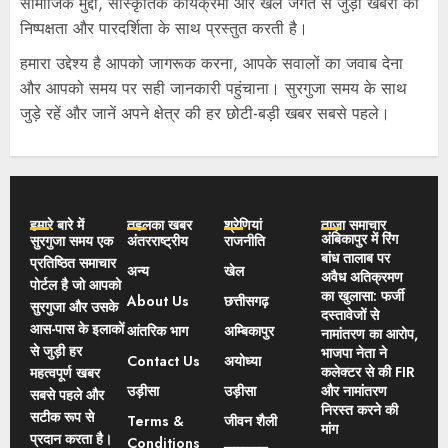
सामाजिक मुद्दों, सांस्कृतिक कार्यक्रमों और खेल जगत से जुड़ी खबरों को
निष्पक्षता और पारदर्शिता के साथ प्रस्तुत करती है।
हमारा उद्देश्य है आपको जागरूक करना, आपके सवालों का जवाब देना
और आपको समय पर सही जानकारी पहुंचाना। सुरगुजा समय के साथ
जुड़े रहें और जानें अपने क्षेत्र की हर छोटी-बड़ी खबर सबसे पहले।
हमारे बारे में
तहलका खबर
श्रेणियां
ताज़ा समाचार
अंबिकापुर में रिंग
सुरगुजा समय एक
अंतरराष्ट्रीय
राजनीति
बांध तालाब पर
प्रतिष्ठित समाचार
अन्य
खेल
अवैध अतिक्रमण
पोर्टल है जो आपको
का खुलासा: फर्जी
About Us
छत्तीसगढ़
सुरगुजा और उसके
दस्तावेजों से
आस-पास के इलाकों
आंतरिक भाग
अम्बिकापुर
नामांतरण का आरोप,
से जुड़ी हर
भाजपा नेता ने
Contact Us
अयोध्या
कलेक्टर से की FIR
महत्वपूर्ण खबर
उड़ीसा
उड़ीसा
और नामांतरण
सबसे पहले और
निरस्त करने की
सटीक रूप से
Terms &
जीवन शैली
मांग
प्रदान करता है।
Conditions