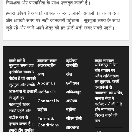
निष्पक्षता और पारदर्शिता के साथ प्रस्तुत करती है।
हमारा उद्देश्य है आपको जागरूक करना, आपके सवालों का जवाब देना
और आपको समय पर सही जानकारी पहुंचाना। सुरगुजा समय के साथ
जुड़े रहें और जानें अपने क्षेत्र की हर छोटी-बड़ी खबर सबसे पहले।
हमारे बारे में
तहलका खबर
श्रेणियां
ताज़ा समाचार
अंबिकापुर में रिंग
सुरगुजा समय एक
अंतरराष्ट्रीय
राजनीति
बांध तालाब पर
प्रतिष्ठित समाचार
अन्य
खेल
अवैध अतिक्रमण
पोर्टल है जो आपको
का खुलासा: फर्जी
About Us
छत्तीसगढ़
सुरगुजा और उसके
दस्तावेजों से
आस-पास के इलाकों
आंतरिक भाग
अम्बिकापुर
नामांतरण का आरोप,
से जुड़ी हर
भाजपा नेता ने
Contact Us
अयोध्या
कलेक्टर से की FIR
महत्वपूर्ण खबर
उड़ीसा
उड़ीसा
और नामांतरण
सबसे पहले और
निरस्त करने की
सटीक रूप से
Terms &
जीवन शैली
मांग
प्रदान करता है।
Conditions
झारखण्ड
हमारी टीम समर्पित