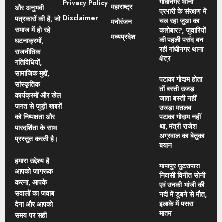
गांधीनगर थाना
Privacy Policy
महाराष्ट्र
और अनुभवी
प्रभारी के संरक्षण में
Disclaimer
पत्रकारों की है, जो
चल रहा जुआ का
मनोरंजन
समाज में हो रहे
कारोबार?, जुवारियों
मध्यप्रदेश
की पहली पसंद बन
घटनाक्रमों,
रही गांधीनगर थाना
राजनीतिक
क्षेत्र
गतिविधियों,
सामाजिक मुद्दों,
पटाका गोदाम होता
सांस्कृतिक
तों बस्ती उजड़
कार्यक्रमों और खेल
जाता बस्ती नहीं
जगत से जुड़ी खबरों
उजड़ा मतलब
को निष्पक्षता और
पटाका गोदाम नहीं
था, मंत्री राजेश
पारदर्शिता के साथ
अग्रवाल का बेतुका
प्रस्तुत करती है।
बयान
हमारा उद्देश्य है
मायापुर घुटरापारा
आपको जागरूक
निवासी विनीत सोनी
करना, आपके
एवं उनकी भांजी की
सवालों का जवाब
नदी में डूबने से मौत,
इलाके में पसरा
देना और आपको
मातम
समय पर सही