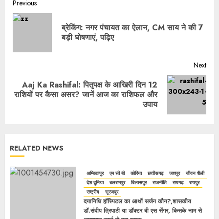
Previous
ब्रेकिंग: नगर पंचायत का ऐलान, CM साय ने की 7
बड़ी घोषणाएं, पढ़िए
Next
Aaj Ka Rashifal: पितृपक्ष के आखिरी दिन 12
राशियों पर कैसा असर? जानें आज का राशिफल और
उपाय
RELATED NEWS
अम्बिकापुर
एम सी बी
कोरिया
छत्तीसगढ़
जशपुर
जीवन शैली
देश दुनिया
बलरामपुर
बिलासपुर
राजनीति
रायगढ़
रायपुर
राष्ट्रीय
सूरजपुर
दयानिधि हॉस्पिटल का आर्थो सर्जन कौन?,शासकीय
डॉ.संदीप त्रिपाठी या डॉक्टर बी एस सेंगर, किसके नाम से