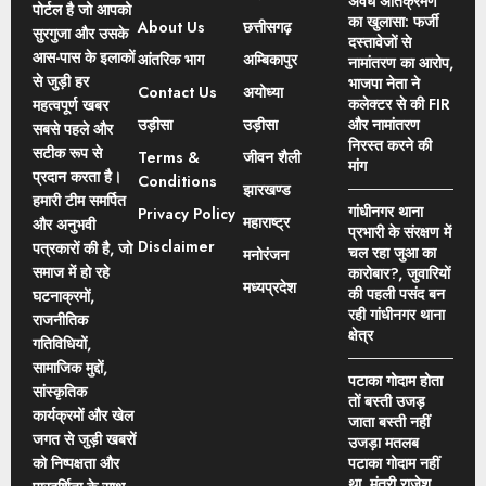
अवैध अतिक्रमण
पोर्टल है जो आपको
का खुलासा: फर्जी
About Us
छत्तीसगढ़
सुरगुजा और उसके
दस्तावेजों से
आस-पास के इलाकों
आंतरिक भाग
अम्बिकापुर
नामांतरण का आरोप,
से जुड़ी हर
भाजपा नेता ने
Contact Us
अयोध्या
कलेक्टर से की FIR
महत्वपूर्ण खबर
उड़ीसा
उड़ीसा
और नामांतरण
सबसे पहले और
निरस्त करने की
सटीक रूप से
Terms &
जीवन शैली
मांग
प्रदान करता है।
Conditions
झारखण्ड
हमारी टीम समर्पित
गांधीनगर थाना
Privacy Policy
महाराष्ट्र
और अनुभवी
प्रभारी के संरक्षण में
Disclaimer
पत्रकारों की है, जो
चल रहा जुआ का
मनोरंजन
समाज में हो रहे
कारोबार?, जुवारियों
मध्यप्रदेश
की पहली पसंद बन
घटनाक्रमों,
रही गांधीनगर थाना
राजनीतिक
क्षेत्र
गतिविधियों,
सामाजिक मुद्दों,
पटाका गोदाम होता
सांस्कृतिक
तों बस्ती उजड़
कार्यक्रमों और खेल
जाता बस्ती नहीं
जगत से जुड़ी खबरों
उजड़ा मतलब
को निष्पक्षता और
पटाका गोदाम नहीं
था, मंत्री राजेश