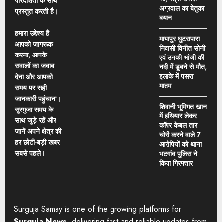
पारदर्शिता के साथ
अग्रवाल का बेतुका
प्रस्तुत करती है।
बयान
हमारा उद्देश्य है
मायापुर घुटरापारा
आपको जागरूक
निवासी विनीत सोनी
करना, आपके
एवं उनकी भांजी की
सवालों का जवाब
नदी में डूबने से मौत,
इलाके में पसरा
देना और आपको
मातम
समय पर सही
जानकारी पहुंचाना।
शिवानी भूमिगत खान
सुरगुजा समय के
में हथियार लेकर
साथ जुड़े रहें और
कॉपर केबल तार
जानें अपने क्षेत्र की
चोरी करने वाले 7
हर छोटी-बड़ी खबर
आरोपियों को थाना
सबसे पहले।
भटगांव पुलिस ने
किया गिरफ्तार
Surguja Samay is one of the growing platforms for
Surguja News,
delivering fast and reliable updates from