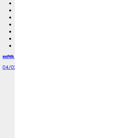
बलरामपुर
बिलासपुर
राजनीति
रायगढ़
रायपुर
राष्ट्रीय
सूरजपुर
दयानिधि हॉस्पिटल का आर्थो सर्जन कौन?,शासकीय डॉ.संदीप त्रिपाठी या डॉक्टर बी एस सेंगर, किसके ना
04/02/2026
0