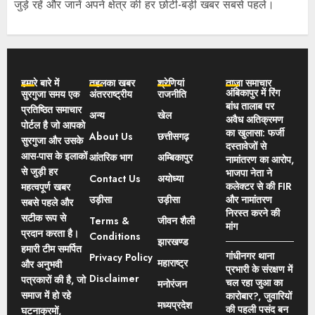
जुड़े रहें और जानें अपने क्षेत्र की हर छोटी-बड़ी खबर सबसे पहले।
हमारे बारे में
तहलका खबर
श्रेणियां
ताज़ा समाचार
अंबिकापुर में रिंग
सुरगुजा समय एक
अंतरराष्ट्रीय
राजनीति
बांध तालाब पर
प्रतिष्ठित समाचार
अन्य
खेल
अवैध अतिक्रमण
पोर्टल है जो आपको
का खुलासा: फर्जी
About Us
छत्तीसगढ़
सुरगुजा और उसके
दस्तावेजों से
आस-पास के इलाकों
आंतरिक भाग
अम्बिकापुर
नामांतरण का आरोप,
से जुड़ी हर
भाजपा नेता ने
Contact Us
अयोध्या
कलेक्टर से की FIR
महत्वपूर्ण खबर
उड़ीसा
उड़ीसा
और नामांतरण
सबसे पहले और
निरस्त करने की
सटीक रूप से
Terms &
जीवन शैली
मांग
प्रदान करता है।
Conditions
झारखण्ड
हमारी टीम समर्पित
गांधीनगर थाना
Privacy Policy
महाराष्ट्र
और अनुभवी
प्रभारी के संरक्षण में
Disclaimer
पत्रकारों की है, जो
चल रहा जुआ का
मनोरंजन
समाज में हो रहे
कारोबार?, जुवारियों
मध्यप्रदेश
की पहली पसंद बन
घटनाक्रमों,