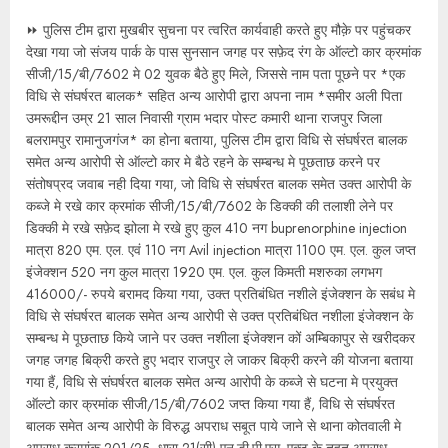
⏩ पुलिस टीम द्वारा मुखबीर सुचना पर त्वरित कार्यवाही करते हुए मौक़े पर पहुंचकर
देखा गया जो संजय पार्क के पास सुनसान जगह पर सफ़ेद रंग के ऑल्टो कार क्रमांक
सीजी/15/बी/7602 मे 02 युवक बैठे हुए मिले, जिससे नाम पता पूछने पर *एक
विधि से संघर्षरत बालक* सहित अन्य आरोपी द्वारा अपना नाम *समीर अली पिता
उमरूद्दीन उम्र 21 साल निवासी ग्राम भदार पोस्ट कमारी थाना राजपुर जिला
बलरामपुर रामानुजगंज* का होना बताया, पुलिस टीम द्वारा विधि से संघर्षरत बालक
समेत अन्य आरोपी से ऑल्टो कार मे बैठे रहने के सम्बन्ध मे पूछताछ करने पर
संतोषप्रद जवाब नही दिया गया, जो विधि से संघर्षरत बालक समेत उक्त आरोपी के
कब्जे मे रखे कार क्रमांक सीजी/15/बी/7602 के डिक्की की तलाशी लेने पर
डिक्की मे रखे सफ़ेद झोला मे रखे हुए कुल 410 नग buprenorphine injection
मात्रा 820 एम. एल. एवं 110 नग Avil injection मात्रा 1100 एम. एल. कुल जप्त
इंजेक्शन 520 नग कुल मात्रा 1920 एम. एल. कुल किमती मशरुका लगभग
416000/- रुपये बरामद किया गया, उक्त प्रतिबंधित नशीले इंजेक्शन के सबंध मे
विधि से संघर्षरत बालक समेत अन्य आरोपी से उक्त प्रतिबंधित नशीला इंजेक्शन के
सम्बन्ध मे पूछताछ किये जाने पर उक्त नशीला इंजेक्शन कों अम्बिकापुर से खरीदकर
जगह जगह बिक्री करते हुए भदार राजपुर ले जाकर बिक्री करने की योजना बताया
गया हैं, विधि से संघर्षरत बालक समेत अन्य आरोपी के कब्जे से घटना मे प्रयुक्त
ऑल्टो कार क्रमांक सीजी/15/बी/7602 जप्त किया गया हैं, विधि से संघर्षरत
बालक समेत अन्य आरोपी के विरुद्ध अपराध सबूत पाये जाने से थाना कोतवाली मे