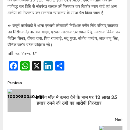
अपराध क्रमांक 201/25 धारा 21(सी) एन.डी.पी.एस. एक्ट के तहत अपराध
पंजीबद्ध कर विधि से संघर्षरत बालक कों गिरफ्तार कर किशोर न्याय बोर्ड एवं अन्य
आरोपी कों गिरफ्तार कर माननीय न्यायालय के समक्ष पेश किया जाता हैं।
⏩️ संपूर्ण कार्यवाही में थाना प्रभारी कोतवाली निरीक्षक मनीष सिंह परिहार,सहायक
उप निरीक्षक देवनारायण यादव, प्रधान आरक्षक छत्रपाल सिंह, आरक्षक विवेक राय,
नितिन सिन्हा, दीपक दास, शिव राजवाड़े, मंटू गुप्ता, संजीव पाण्डेय, लाल बाबू सिंह,
सैनिक संतोष पटेल सक्रिय रहे।
Post Views:
171
Facebook
WhatsApp
X
LinkedIn
Share
Previous
शॉपिंग मॉल मे कमरा देने के नाम पर 12 लाख 35
हजार रुपये की ठगी का आरोपी गिरफ्तार
Next