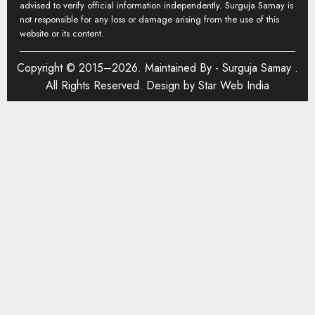
advised to verify official information independently. Surguja Samay is
not responsible for any loss or damage arising from the use of this
website or its content.
Copyright © 2015–2026. Maintained By -
Surguja Samay
.
All Rights Reserved. Design by
Star Web India