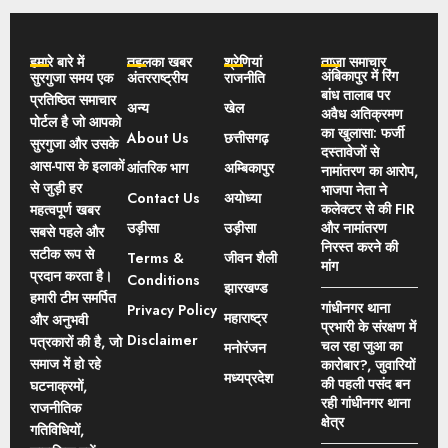
हमारे बारे में
तहलका खबर
श्रेणियां
ताज़ा समाचार
अंबिकापुर में रिंग
सुरगुजा समय एक
अंतरराष्ट्रीय
राजनीति
बांध तालाब पर
प्रतिष्ठित समाचार
अन्य
खेल
अवैध अतिक्रमण
पोर्टल है जो आपको
का खुलासा: फर्जी
About Us
छत्तीसगढ़
सुरगुजा और उसके
दस्तावेजों से
आस-पास के इलाकों
आंतरिक भाग
अम्बिकापुर
नामांतरण का आरोप,
से जुड़ी हर
भाजपा नेता ने
Contact Us
अयोध्या
कलेक्टर से की FIR
महत्वपूर्ण खबर
उड़ीसा
उड़ीसा
और नामांतरण
सबसे पहले और
निरस्त करने की
सटीक रूप से
Terms &
जीवन शैली
मांग
प्रदान करता है।
Conditions
झारखण्ड
हमारी टीम समर्पित
गांधीनगर थाना
Privacy Policy
महाराष्ट्र
और अनुभवी
प्रभारी के संरक्षण में
Disclaimer
पत्रकारों की है, जो
चल रहा जुआ का
मनोरंजन
समाज में हो रहे
कारोबार?, जुवारियों
मध्यप्रदेश
की पहली पसंद बन
घटनाक्रमों,
रही गांधीनगर थाना
राजनीतिक
क्षेत्र
गतिविधियों,