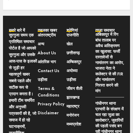
हमारे बारे में
तहलका खबर
श्रेणियां
ताज़ा समाचार
अंबिकापुर में रिंग
सुरगुजा समय एक
अंतरराष्ट्रीय
राजनीति
बांध तालाब पर
प्रतिष्ठित समाचार
अन्य
खेल
अवैध अतिक्रमण
पोर्टल है जो आपको
का खुलासा: फर्जी
About Us
छत्तीसगढ़
सुरगुजा और उसके
दस्तावेजों से
आस-पास के इलाकों
आंतरिक भाग
अम्बिकापुर
नामांतरण का आरोप,
से जुड़ी हर
भाजपा नेता ने
Contact Us
अयोध्या
कलेक्टर से की FIR
महत्वपूर्ण खबर
उड़ीसा
उड़ीसा
और नामांतरण
सबसे पहले और
निरस्त करने की
सटीक रूप से
Terms &
जीवन शैली
मांग
प्रदान करता है।
Conditions
झारखण्ड
हमारी टीम समर्पित
गांधीनगर थाना
Privacy Policy
महाराष्ट्र
और अनुभवी
प्रभारी के संरक्षण में
Disclaimer
पत्रकारों की है, जो
चल रहा जुआ का
मनोरंजन
समाज में हो रहे
कारोबार?, जुवारियों
मध्यप्रदेश
की पहली पसंद बन
घटनाक्रमों,
रही गांधीनगर थाना
राजनीतिक