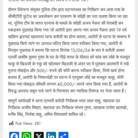
दौरान विवेचना संयुक्त पुलिस टीम द्वारा घटनास्थल का निरीक्षण कर आस पास के
सीसीटीवी फूटेज का अवलोकन कर प्रकरण के संदेही का पता तलाश किया जा रहा
था, पुलिस टीम के सतत प्रयास से मामले के संदेही अजय पैकरा की घेराबंदी कर
पकड़कर पूछताछ किया गया जो आरोपी द्वारा अपना नाम अजय पैकरा उम्र 19 वर्ष
साकिन झरगवां खालपारा थाना बतौली का होना बताया, आरोपी से घटना के सम्बन्ध मे
पूछताछ किये जाने पर अपराध घटित किया जाना स्वीकार किया गया, आरोपी से
विस्तृत पूछताछ मे बताया कि घटना दिनांक 13/06/24 के रात मे बतौली आकर
प्रार्थी आशीष कुमार गुप्ता के घर के पीछे तरफ के दीवाल को फांद कर लोहे के मजबूत
चाकू से खिडकी के स्कु को खोलकर खिडकी से अंदर घर में घुसकर आलमारी मे रखे
पुराना मोबाईल और 500/- रुपये की चोरी करना स्वीकार किया, जिसे खर्च होना
बताया हैं, आरोपी के निशानदेही पर घटना मे प्रयुक्त लोहे का मजबूत चाकू, चोरी
किया गया मोबाइल कीमती लगभग 40,000/- रूपये जप्त किया गया हैं, आरोपी के
विरुद्ध अपराध सबूत पाये जाने से गिरफ्तार कर न्यायिक रिमाण्ड पर भेजा जाता हैं।
सम्पूर्ण कार्यवाही मे थाना प्रभारी बतौली निरीक्षक भरत लाल साहू, सहायक उप
निरीक्षक अजीत मिश्रा, सहायक उप निरीक्षक संजय गुप्ता, आरक्षक राजेश खलखो,
मनीष सिंह, जितेश साहू, अमित विश्वकर्मा शामिल रहे।
Post Views:
281
Facebook
WhatsApp
X
LinkedIn
Share