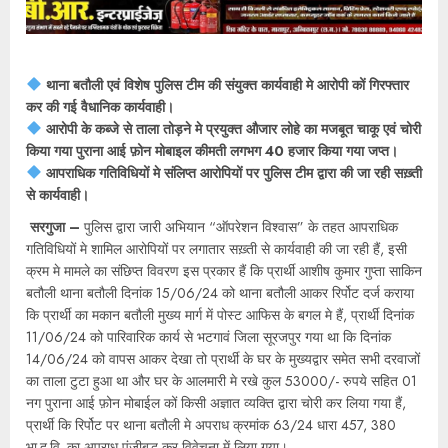
थाना बतौली एवं विशेष पुलिस टीम की संयुक्त कार्यवाही मे आरोपी कों गिरफ्तार
कर की गई वैधानिक कार्यवाही।
आरोपी के कब्जे से ताला तोड़ने मे प्रयुक्त औजार लोहे का मजबूत चाकू एवं चोरी
किया गया पुराना आई फ़ोन मोबाइल कीमती लगभग 40 हजार किया गया जप्त।
आपराधिक गतिविधियों मे संलिप्त आरोपियों पर पुलिस टीम द्वारा की जा रही सख़्ती
से कार्यवाही।
सरगुजा –
पुलिस द्वारा जारी अभियान “ऑपरेशन विश्वास” के तहत आपराधिक
गतिविधियों मे शामिल आरोपियों पर लगातार सख़्ती से कार्यवाही की जा रही हैं, इसी
क्रम मे मामले का संछिप्त विवरण इस प्रकार हैं कि प्रार्थी आशीष कुमार गुप्ता साकिन
बतौली थाना बतौली दिनांक 15/06/24 को थाना बतौली आकर रिर्पोट दर्ज कराया
कि प्रार्थी का मकान बतौली मुख्य मार्ग में पोस्ट आफिस के बगल मे हैं, प्रार्थी दिनांक
11/06/24 को पारिवारिक कार्य से भटगावं जिला सूरजपुर गया था कि दिनांक
14/06/24 को वापस आकर देखा तो प्रार्थी के घर के मुख्यद्वार समेत सभी दरवाजों
का ताला टुटा हुआ था और घर के आलमारी मे रखे कुल 53000/- रुपये सहित 01
नग पुराना आई फ़ोन मोबाईल कों किसी अज्ञात व्यक्ति द्वारा चोरी कर लिया गया हैं,
प्रार्थी कि रिर्पोट पर थाना बतौली मे अपराध क्रमांक 63/24 धारा 457, 380
भा.द.वि. का अपराध पंजीबद्ध कर विवेचना में लिया गया।