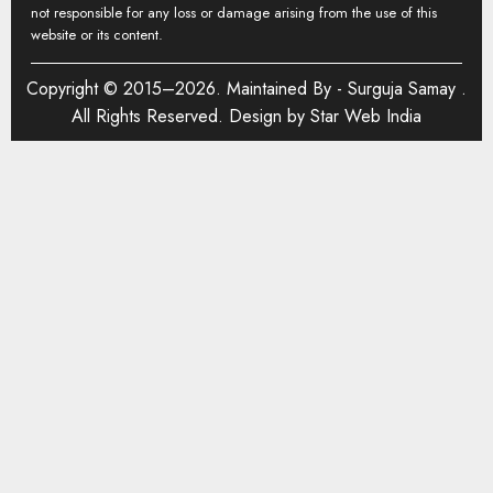
not responsible for any loss or damage arising from the use of this
website or its content.
Copyright © 2015–2026. Maintained By -
Surguja Samay
.
All Rights Reserved. Design by
Star Web India