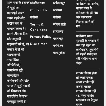
आस-पास के इलाकों
आंतरिक भाग
अम्बिकापुर
नामांतरण का आरोप,
से जुड़ी हर
भाजपा नेता ने
Contact Us
अयोध्या
कलेक्टर से की FIR
महत्वपूर्ण खबर
उड़ीसा
उड़ीसा
और नामांतरण
सबसे पहले और
निरस्त करने की
सटीक रूप से
Terms &
जीवन शैली
मांग
प्रदान करता है।
Conditions
झारखण्ड
हमारी टीम समर्पित
गांधीनगर थाना
Privacy Policy
महाराष्ट्र
और अनुभवी
प्रभारी के संरक्षण में
Disclaimer
पत्रकारों की है, जो
चल रहा जुआ का
मनोरंजन
समाज में हो रहे
कारोबार?, जुवारियों
मध्यप्रदेश
की पहली पसंद बन
घटनाक्रमों,
रही गांधीनगर थाना
राजनीतिक
क्षेत्र
गतिविधियों,
सामाजिक मुद्दों,
पटाका गोदाम होता
सांस्कृतिक
तों बस्ती उजड़
कार्यक्रमों और खेल
जाता बस्ती नहीं
जगत से जुड़ी खबरों
उजड़ा मतलब
को निष्पक्षता और
पटाका गोदाम नहीं
था, मंत्री राजेश
पारदर्शिता के साथ
अग्रवाल का बेतुका
प्रस्तुत करती है।
बयान