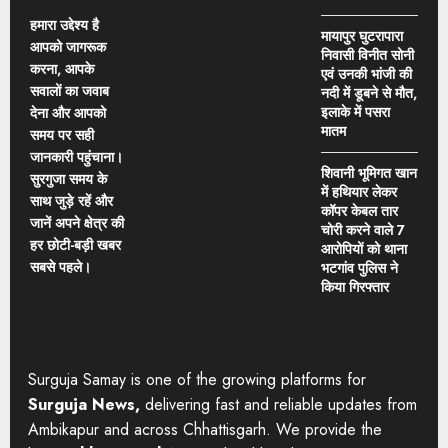
हमारा उद्देश्य है
मायापुर घुटरापारा
आपको जागरूक
निवासी विनीत सोनी
करना, आपके
एवं उनकी भांजी की
सवालों का जवाब
नदी में डूबने से मौत,
इलाके में पसरा
देना और आपको
मातम
समय पर सही
जानकारी पहुंचाना।
शिवानी भूमिगत खान
सुरगुजा समय के
में हथियार लेकर
साथ जुड़े रहें और
कॉपर केबल तार
जानें अपने क्षेत्र की
चोरी करने वाले 7
हर छोटी-बड़ी खबर
आरोपियों को थाना
सबसे पहले।
भटगांव पुलिस ने
किया गिरफ्तार
Surguja Samay is one of the growing platforms for
Surguja News,
delivering fast and reliable updates from
Ambikapur and across Chhattisgarh. We provide the