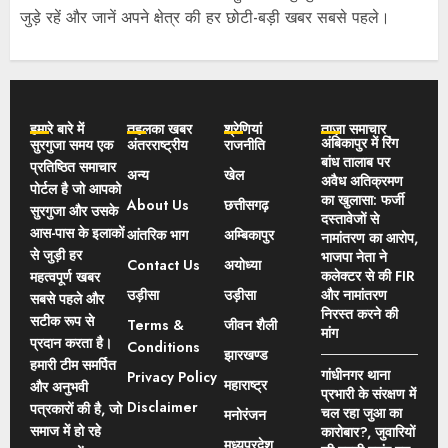
जुड़े रहें और जानें अपने क्षेत्र की हर छोटी-बड़ी खबर सबसे पहले।
हमारे बारे में
तहलका खबर
श्रेणियां
ताज़ा समाचार
अंबिकापुर में रिंग
सुरगुजा समय एक
अंतरराष्ट्रीय
राजनीति
बांध तालाब पर
प्रतिष्ठित समाचार
अन्य
खेल
अवैध अतिक्रमण
पोर्टल है जो आपको
का खुलासा: फर्जी
About Us
छत्तीसगढ़
सुरगुजा और उसके
दस्तावेजों से
आस-पास के इलाकों
आंतरिक भाग
अम्बिकापुर
नामांतरण का आरोप,
से जुड़ी हर
भाजपा नेता ने
Contact Us
अयोध्या
कलेक्टर से की FIR
महत्वपूर्ण खबर
उड़ीसा
उड़ीसा
और नामांतरण
सबसे पहले और
निरस्त करने की
सटीक रूप से
Terms &
जीवन शैली
मांग
प्रदान करता है।
Conditions
झारखण्ड
हमारी टीम समर्पित
गांधीनगर थाना
Privacy Policy
महाराष्ट्र
और अनुभवी
प्रभारी के संरक्षण में
Disclaimer
पत्रकारों की है, जो
चल रहा जुआ का
मनोरंजन
समाज में हो रहे
कारोबार?, जुवारियों
मध्यप्रदेश