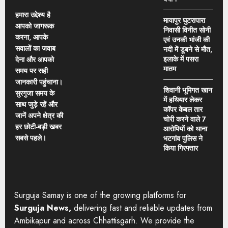
हमारा उद्देश्य है
मायापुर घुटरापारा
आपको जागरूक
निवासी विनीत सोनी
करना, आपके
एवं उनकी भांजी की
सवालों का जवाब
नदी में डूबने से मौत,
इलाके में पसरा
देना और आपको
मातम
समय पर सही
जानकारी पहुंचाना।
शिवानी भूमिगत खान
सुरगुजा समय के
में हथियार लेकर
साथ जुड़े रहें और
कॉपर केबल तार
जानें अपने क्षेत्र की
चोरी करने वाले 7
हर छोटी-बड़ी खबर
आरोपियों को थाना
सबसे पहले।
भटगांव पुलिस ने
किया गिरफ्तार
Surguja Samay is one of the growing platforms for
Surguja News,
delivering fast and reliable updates from
Ambikapur and across Chhattisgarh. We provide the