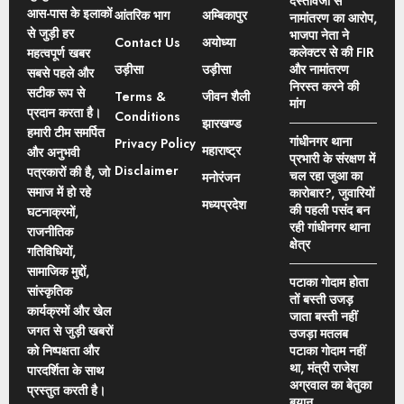
दस्तावेजों से
आस-पास के इलाकों
आंतरिक भाग
अम्बिकापुर
नामांतरण का आरोप,
से जुड़ी हर
भाजपा नेता ने
Contact Us
अयोध्या
कलेक्टर से की FIR
महत्वपूर्ण खबर
उड़ीसा
उड़ीसा
और नामांतरण
सबसे पहले और
निरस्त करने की
सटीक रूप से
Terms &
जीवन शैली
मांग
प्रदान करता है।
Conditions
झारखण्ड
हमारी टीम समर्पित
गांधीनगर थाना
Privacy Policy
महाराष्ट्र
और अनुभवी
प्रभारी के संरक्षण में
Disclaimer
पत्रकारों की है, जो
चल रहा जुआ का
मनोरंजन
समाज में हो रहे
कारोबार?, जुवारियों
मध्यप्रदेश
की पहली पसंद बन
घटनाक्रमों,
रही गांधीनगर थाना
राजनीतिक
क्षेत्र
गतिविधियों,
सामाजिक मुद्दों,
पटाका गोदाम होता
सांस्कृतिक
तों बस्ती उजड़
कार्यक्रमों और खेल
जाता बस्ती नहीं
जगत से जुड़ी खबरों
उजड़ा मतलब
को निष्पक्षता और
पटाका गोदाम नहीं
था, मंत्री राजेश
पारदर्शिता के साथ
अग्रवाल का बेतुका
प्रस्तुत करती है।
बयान