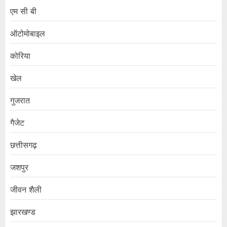
एम सी बी
ऑटोमोबाइल
कोरिया
खेल
गुजरात
गैजेट
छत्तीसगढ़
जशपुर
जीवन शैली
झारखण्ड