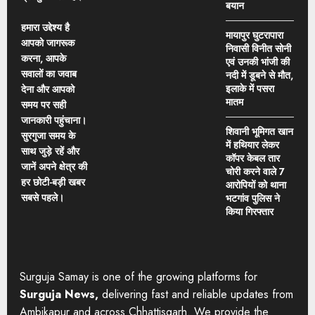
बयान
हमारा उद्देश्य है
मायापुर घुटरापारा
आपको जागरूक
निवासी विनीत सोनी
करना, आपके
एवं उनकी भांजी की
सवालों का जवाब
नदी में डूबने से मौत,
इलाके में पसरा
देना और आपको
मातम
समय पर सही
जानकारी पहुंचाना।
शिवानी भूमिगत खान
सुरगुजा समय के
में हथियार लेकर
साथ जुड़े रहें और
कॉपर केबल तार
जानें अपने क्षेत्र की
चोरी करने वाले 7
हर छोटी-बड़ी खबर
आरोपियों को थाना
सबसे पहले।
भटगांव पुलिस ने
किया गिरफ्तार
Surguja Samay is one of the growing platforms for
Surguja News,
delivering fast and reliable updates from
Ambikapur and across Chhattisgarh. We provide the