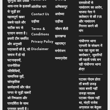
सुरगुजा और उसके
दस्तावेजों से
आस-पास के इलाकों
आंतरिक भाग
अम्बिकापुर
नामांतरण का आरोप,
से जुड़ी हर
भाजपा नेता ने
Contact Us
अयोध्या
कलेक्टर से की FIR
महत्वपूर्ण खबर
उड़ीसा
उड़ीसा
और नामांतरण
सबसे पहले और
निरस्त करने की
सटीक रूप से
Terms &
जीवन शैली
मांग
प्रदान करता है।
Conditions
झारखण्ड
हमारी टीम समर्पित
गांधीनगर थाना
Privacy Policy
महाराष्ट्र
और अनुभवी
प्रभारी के संरक्षण में
Disclaimer
पत्रकारों की है, जो
चल रहा जुआ का
मनोरंजन
समाज में हो रहे
कारोबार?, जुवारियों
मध्यप्रदेश
की पहली पसंद बन
घटनाक्रमों,
रही गांधीनगर थाना
राजनीतिक
क्षेत्र
गतिविधियों,
सामाजिक मुद्दों,
पटाका गोदाम होता
सांस्कृतिक
तों बस्ती उजड़
कार्यक्रमों और खेल
जाता बस्ती नहीं
जगत से जुड़ी खबरों
उजड़ा मतलब
को निष्पक्षता और
पटाका गोदाम नहीं
था, मंत्री राजेश
पारदर्शिता के साथ
अग्रवाल का बेतुका
प्रस्तुत करती है।