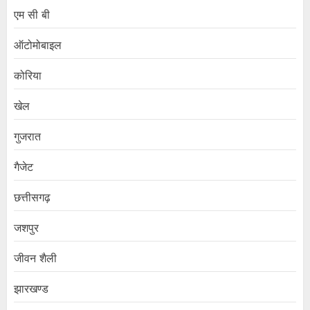
एम सी बी
ऑटोमोबाइल
कोरिया
खेल
गुजरात
गैजेट
छत्तीसगढ़
जशपुर
जीवन शैली
झारखण्ड