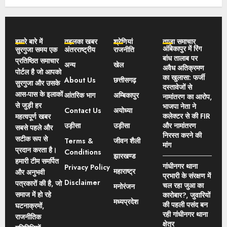
हमारे बारे में
तहलका खबर
श्रेणियां
ताज़ा समाचार
अंबिकापुर में रिंग
सुरगुजा समय एक
अंतरराष्ट्रीय
राजनीति
बांध तालाब पर
प्रतिष्ठित समाचार
अन्य
खेल
अवैध अतिक्रमण
पोर्टल है जो आपको
का खुलासा: फर्जी
About Us
छत्तीसगढ़
सुरगुजा और उसके
दस्तावेजों से
आस-पास के इलाकों
आंतरिक भाग
अम्बिकापुर
नामांतरण का आरोप,
से जुड़ी हर
भाजपा नेता ने
Contact Us
अयोध्या
कलेक्टर से की FIR
महत्वपूर्ण खबर
उड़ीसा
उड़ीसा
और नामांतरण
सबसे पहले और
निरस्त करने की
सटीक रूप से
Terms &
जीवन शैली
मांग
प्रदान करता है।
Conditions
झारखण्ड
हमारी टीम समर्पित
गांधीनगर थाना
Privacy Policy
महाराष्ट्र
और अनुभवी
प्रभारी के संरक्षण में
Disclaimer
पत्रकारों की है, जो
चल रहा जुआ का
मनोरंजन
समाज में हो रहे
कारोबार?, जुवारियों
मध्यप्रदेश
की पहली पसंद बन
घटनाक्रमों,
रही गांधीनगर थाना
राजनीतिक
क्षेत्र