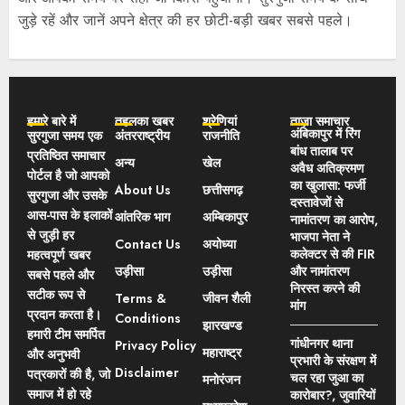
जुड़े रहें और जानें अपने क्षेत्र की हर छोटी-बड़ी खबर सबसे पहले।
हमारे बारे में
तहलका खबर
श्रेणियां
ताज़ा समाचार
अंबिकापुर में रिंग
सुरगुजा समय एक
अंतरराष्ट्रीय
राजनीति
बांध तालाब पर
प्रतिष्ठित समाचार
अन्य
खेल
अवैध अतिक्रमण
पोर्टल है जो आपको
का खुलासा: फर्जी
About Us
छत्तीसगढ़
सुरगुजा और उसके
दस्तावेजों से
आस-पास के इलाकों
आंतरिक भाग
अम्बिकापुर
नामांतरण का आरोप,
से जुड़ी हर
भाजपा नेता ने
Contact Us
अयोध्या
कलेक्टर से की FIR
महत्वपूर्ण खबर
उड़ीसा
उड़ीसा
और नामांतरण
सबसे पहले और
निरस्त करने की
सटीक रूप से
Terms &
जीवन शैली
मांग
प्रदान करता है।
Conditions
झारखण्ड
हमारी टीम समर्पित
गांधीनगर थाना
Privacy Policy
महाराष्ट्र
और अनुभवी
प्रभारी के संरक्षण में
Disclaimer
पत्रकारों की है, जो
चल रहा जुआ का
मनोरंजन
समाज में हो रहे
कारोबार?, जुवारियों