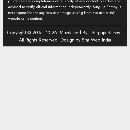
guarantee the completeness or reliability of any content. Readers are
advised to verify official information independently. Surguja Samay is
not responsible for any loss or damage arising from the use of this
website or its content.
Copyright © 2015–2026. Maintained By -
Surguja Samay
.
All Rights Reserved. Design by
Star Web India