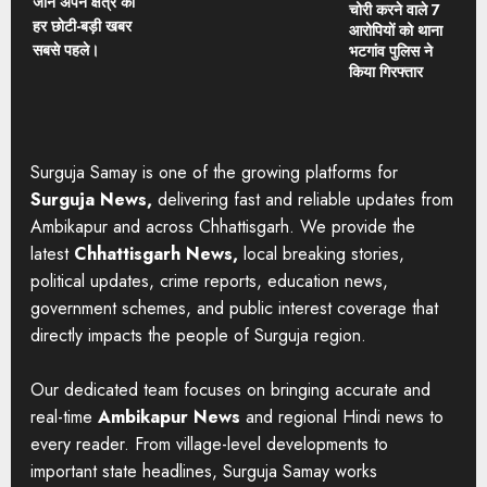
जानें अपने क्षेत्र की
चोरी करने वाले 7
हर छोटी-बड़ी खबर
आरोपियों को थाना
सबसे पहले।
भटगांव पुलिस ने
किया गिरफ्तार
Surguja Samay is one of the growing platforms for
Surguja News,
delivering fast and reliable updates from
Ambikapur and across Chhattisgarh. We provide the
latest
Chhattisgarh News,
local breaking stories,
political updates, crime reports, education news,
government schemes, and public interest coverage that
directly impacts the people of Surguja region.
Our dedicated team focuses on bringing accurate and
real-time
Ambikapur News
and regional Hindi news to
every reader. From village-level developments to
important state headlines, Surguja Samay works