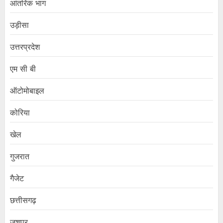
आंतरिक भाग
उड़ीसा
उत्तरप्रदेश
एम सी बी
ऑटोमोबाइल
कोरिया
खेल
गुजरात
गैजेट
छत्तीसगढ़
जशपुर