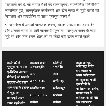
पत्रकारों की है, जो समाज में हो रहे घटनाक्रमों, राजनीतिक गतिविधियों,
सामाजिक मुद्दों, सांस्कृतिक कार्यक्रमों और खेल जगत से जुड़ी खबरों को
निष्पक्षता और पारदर्शिता के साथ प्रस्तुत करती है।
हमारा उद्देश्य है आपको जागरूक करना, आपके सवालों का जवाब देना
और आपको समय पर सही जानकारी पहुंचाना। सुरगुजा समय के साथ
जुड़े रहें और जानें अपने क्षेत्र की हर छोटी-बड़ी खबर सबसे पहले।
हमारे बारे में
तहलका खबर
श्रेणियां
ताज़ा समाचार
अंबिकापुर में रिंग
सुरगुजा समय एक
अंतरराष्ट्रीय
राजनीति
बांध तालाब पर
प्रतिष्ठित समाचार
अन्य
खेल
अवैध अतिक्रमण
पोर्टल है जो आपको
का खुलासा: फर्जी
About Us
छत्तीसगढ़
सुरगुजा और उसके
दस्तावेजों से
आस-पास के इलाकों
आंतरिक भाग
अम्बिकापुर
नामांतरण का आरोप,
से जुड़ी हर
भाजपा नेता ने
Contact Us
अयोध्या
कलेक्टर से की FIR
महत्वपूर्ण खबर
उड़ीसा
उड़ीसा
और नामांतरण
सबसे पहले और