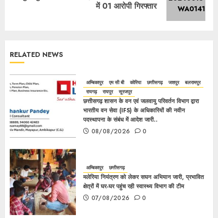
में 01 आरोपी गिरफ्तार
RELATED NEWS
अम्बिकापुर
एम सी बी
कोरिया
छत्तीसगढ़
जशपुर
बलरामपुर
रायगढ़
रायपुर
सूरजपुर
छत्तीसगढ़ शासन के वन एवं जलवायु परिवर्तन विभाग द्वारा
भारतीय वन सेवा (IFS) के अधिकारियों की नवीन
पदस्थापना के संबंध में आदेश जारी..
08/08/2026
0
अम्बिकापुर
छत्तीसगढ़
मलेरिया नियंत्रण को लेकर सघन अभियान जारी, प्रभावित
क्षेत्रों में घर-घर पहुंच रही स्वास्थ्य विभाग की टीम
07/08/2026
0