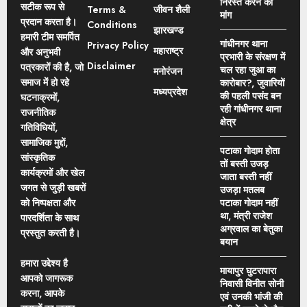
निरस्त करने की
सटीक रूप से
Terms &
जीवन शैली
मांग
प्रदान करता है।
Conditions
झारखण्ड
हमारी टीम समर्पित
गांधीनगर थाना
Privacy Policy
महाराष्ट्र
और अनुभवी
प्रभारी के संरक्षण में
Disclaimer
पत्रकारों की है, जो
चल रहा जुआ का
मनोरंजन
समाज में हो रहे
कारोबार?, जुवारियों
मध्यप्रदेश
की पहली पसंद बन
घटनाक्रमों,
रही गांधीनगर थाना
राजनीतिक
क्षेत्र
गतिविधियों,
सामाजिक मुद्दों,
पटाका गोदाम होता
सांस्कृतिक
तों बस्ती उजड़
कार्यक्रमों और खेल
जाता बस्ती नहीं
जगत से जुड़ी खबरों
उजड़ा मतलब
को निष्पक्षता और
पटाका गोदाम नहीं
था, मंत्री राजेश
पारदर्शिता के साथ
अग्रवाल का बेतुका
प्रस्तुत करती है।
बयान
हमारा उद्देश्य है
मायापुर घुटरापारा
आपको जागरूक
निवासी विनीत सोनी
करना, आपके
एवं उनकी भांजी की