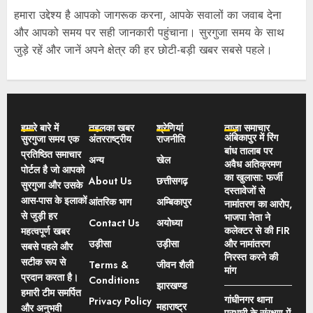
हमारा उद्देश्य है आपको जागरूक करना, आपके सवालों का जवाब देना
और आपको समय पर सही जानकारी पहुंचाना। सुरगुजा समय के साथ
जुड़े रहें और जानें अपने क्षेत्र की हर छोटी-बड़ी खबर सबसे पहले।
हमारे बारे में
तहलका खबर
श्रेणियां
ताज़ा समाचार
अंबिकापुर में रिंग
सुरगुजा समय एक
अंतरराष्ट्रीय
राजनीति
बांध तालाब पर
प्रतिष्ठित समाचार
अन्य
खेल
अवैध अतिक्रमण
पोर्टल है जो आपको
का खुलासा: फर्जी
About Us
छत्तीसगढ़
सुरगुजा और उसके
दस्तावेजों से
आस-पास के इलाकों
आंतरिक भाग
अम्बिकापुर
नामांतरण का आरोप,
से जुड़ी हर
भाजपा नेता ने
Contact Us
अयोध्या
कलेक्टर से की FIR
महत्वपूर्ण खबर
उड़ीसा
उड़ीसा
और नामांतरण
सबसे पहले और
निरस्त करने की
सटीक रूप से
Terms &
जीवन शैली
मांग
प्रदान करता है।
Conditions
झारखण्ड
हमारी टीम समर्पित
गांधीनगर थाना
Privacy Policy
महाराष्ट्र
और अनुभवी
प्रभारी के संरक्षण में