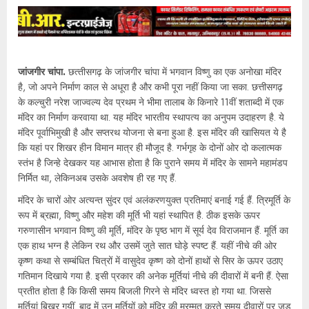
जांजगीर चांपा.
छत्‍तीसगढ़ के जांजगीर चांपा में भगवान विष्‍णु का एक अनोखा मंदिर
है, जो अपने निर्माण काल से अधूरा है और कभी पूरा नहीं किया जा सका. छत्तीसगढ़
के कल्चुरी नरेश जाज्वल्य देव प्रथम ने भीमा तालाब के किनारे 11वीं शताब्दी में एक
मंदिर का निर्माण करवाया था. यह मंदिर भारतीय स्थापत्य का अनुपम उदाहरण है. ये
मंदिर पूर्वाभिमुखी है और सप्तरथ योजना से बना हुआ है. इस मंदिर की खासियत ये है
कि यहां पर शिखर हीन विमान मात्र ही मौजूद है. गर्भगृह के दोनों ओर दो कलात्मक
स्तंभ है जिन्हे देखकर यह आभास होता है कि पुराने समय में मंदिर के सामने महामंडप
निर्मित था, लेकिनअब उसके अवशेष ही रह गए हैं.
मंदिर के चारों ओर अत्यन्त सुंदर एवं अलंकरणयुक्त प्रतिमाएं बनाई गई हैं. त्रिमूर्ति के
रूप में ब्रह्मा, विष्णु और महेश की मूर्ति भी यहां स्‍थापित है. ठीक इसके ऊपर
गरुणासीन भगवान विष्णु की मूर्ति, मंदिर के पृष्ठ भाग में सूर्य देव विराजमान हैं. मूर्ति का
एक हाथ भग्न है लेकिन रथ और उसमें जुते सात घोड़े स्पष्ट हैं. यहीं नीचे की ओर
कृष्ण कथा से सम्बंधित चित्रों में वासुदेव कृष्ण को दोनों हाथों से सिर के ऊपर उठाए
गतिमान दिखाये गया है. इसी प्रकार की अनेक मूर्तियां नीचे की दीवारों में बनी हैं. ऐसा
प्रतीत होता है कि किसी समय बिजली गिरने से मंदिर ध्वस्त हो गया था. जिससे
मूर्तियां बिखर गयीं. बाद में उन मूर्तियों को मंदिर की मरम्मत करते समय दीवारों पर जड़