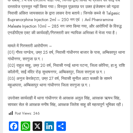
के संबध्ां में वैध दस्तावेज चाहा गया, जिनके द्वारा किसी भी प्रकार का कोई वैध
दस्तावेज प्रस्तुत नहीं किया गया। विस्तृत पूछताछ पर उक्त इंजेक्शन को गढ़वा
निवासी अंकित जायसवाल के द्वारा लाकर देना बताये। जिनके कब्जे से Talgesic
Buprenorphine Injection 2ml – 250 नग एवं । Avil Pheniramine
Maleate Injection 10ml – 285 नग जप्त किया गया, और आरोपियों के विरुद्ध
एनडीपीएस एक्ट की कार्यवाही/गिरफ्तारी कर न्यायिक अभिरक्षा में भेजा गया है।
मामले में गिरफ्तारी आरोपीगण –
(01) गौरव पाण्डेय, उम्र 25 वर्ष, निवासी गांधीनगर बाजार के पास, अम्बिकापुर थाना
गांधीनगर, सरगुजा छ.ग.।
(02) राहूल साहू, उम्र 20 वर्ष, निवासी गनई थाना पटना, जिला कोरिया, हा.मु. राशि
कॉलोनी, साईं मंदिर रोड़ सुभाषनगर, अम्बिकापुर, जिला सरगुजा छ.ग.।
(03) अनुज केरकेट्टा, उम्र 27 वर्ष, निवासी सुनील आटा चक्की के सामने
महुआपारा, अम्बिकापुर थाना गांधीनगर जिला सरगुजा छ.ग.।
उपरोक्त कार्यवाही में थाना गांधीनगर से आरक्षक अतुल सिंह, आरक्षक ऋषभ सिंह,
सायबर सेल से आरक्षक मनीष सिंह, आरक्षक जितेश साहू की महत्वपूर्ण भूमिका रही।
Post Views:
246
Facebook
WhatsApp
X
LinkedIn
Share