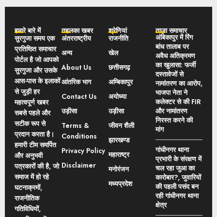
हमारे बारे में
तहलका खबर
श्रेणियां
ताज़ा समाचार
अंबिकापुर में रिंग
सुरगुजा समय एक
अंतरराष्ट्रीय
राजनीति
बांध तालाब पर
प्रतिष्ठित समाचार
अन्य
खेल
अवैध अतिक्रमण
पोर्टल है जो आपको
का खुलासा: फर्जी
About Us
छत्तीसगढ़
सुरगुजा और उसके
दस्तावेजों से
आस-पास के इलाकों
आंतरिक भाग
अम्बिकापुर
नामांतरण का आरोप,
से जुड़ी हर
भाजपा नेता ने
Contact Us
अयोध्या
कलेक्टर से की FIR
महत्वपूर्ण खबर
उड़ीसा
उड़ीसा
और नामांतरण
सबसे पहले और
निरस्त करने की
सटीक रूप से
Terms &
जीवन शैली
मांग
प्रदान करता है।
Conditions
झारखण्ड
हमारी टीम समर्पित
गांधीनगर थाना
Privacy Policy
महाराष्ट्र
और अनुभवी
प्रभारी के संरक्षण में
Disclaimer
पत्रकारों की है, जो
चल रहा जुआ का
मनोरंजन
समाज में हो रहे
कारोबार?, जुवारियों
मध्यप्रदेश
की पहली पसंद बन
घटनाक्रमों,
रही गांधीनगर थाना
राजनीतिक
क्षेत्र
गतिविधियों,