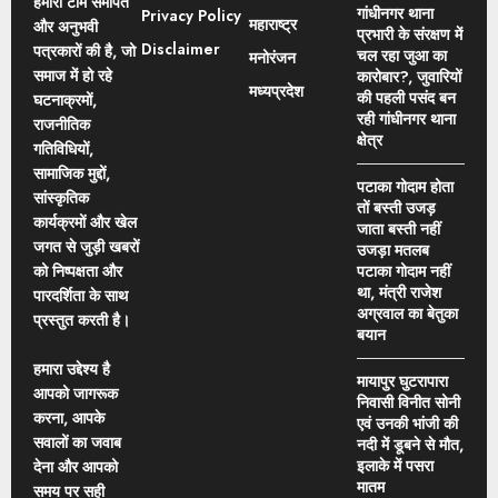
हमारी टीम समर्पित
गांधीनगर थाना
Privacy Policy
महाराष्ट्र
और अनुभवी
प्रभारी के संरक्षण में
Disclaimer
पत्रकारों की है, जो
चल रहा जुआ का
मनोरंजन
समाज में हो रहे
कारोबार?, जुवारियों
मध्यप्रदेश
की पहली पसंद बन
घटनाक्रमों,
रही गांधीनगर थाना
राजनीतिक
क्षेत्र
गतिविधियों,
सामाजिक मुद्दों,
पटाका गोदाम होता
सांस्कृतिक
तों बस्ती उजड़
कार्यक्रमों और खेल
जाता बस्ती नहीं
जगत से जुड़ी खबरों
उजड़ा मतलब
को निष्पक्षता और
पटाका गोदाम नहीं
था, मंत्री राजेश
पारदर्शिता के साथ
अग्रवाल का बेतुका
प्रस्तुत करती है।
बयान
हमारा उद्देश्य है
मायापुर घुटरापारा
आपको जागरूक
निवासी विनीत सोनी
करना, आपके
एवं उनकी भांजी की
सवालों का जवाब
नदी में डूबने से मौत,
इलाके में पसरा
देना और आपको
मातम
समय पर सही