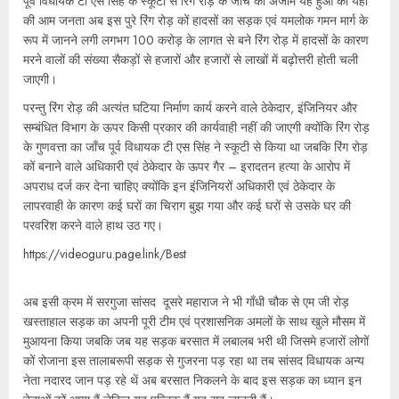
पूर्व विधायक टी एस सिंह के स्कूटी से रिंग रोड़ के जाँच का अंजाम यह हुआ की यहाँ
की आम जनता अब इस पुरे रिंग रोड़ कों हादसों का सड़क एवं यमलोक गमन मार्ग के
रूप में जानने लगी लगभग 100 करोड़ के लागत से बने रिंग रोड़ में हादसों के कारण
मरने वालों की संख्या सैकड़ों से हजारों और हजारों से लाखों में बढ़ोत्तरी होती चली
जाएगी।
परन्तु रिंग रोड़ की अत्यंत घटिया निर्माण कार्य करने वाले ठेकेदार, इंजिनियर और
सम्बंधित विभाग के ऊपर किसी प्रकार की कार्यवाही नहीं की जाएगी क्योंकि रिंग रोड़
के गुणवत्ता का जाँच पूर्व विधायक टी एस सिंह ने स्कूटी से किया था जबकि रिंग रोड़
कों बनाने वाले अधिकारी एवं ठेकेदार के ऊपर गैर – इरादतन हत्या के आरोप में
अपराध दर्ज कर देना चाहिए क्योंकि इन इंजिनियरों अधिकारी एवं ठेकेदार के
लापरवाही के कारण कई घरों का चिराग बुझ गया और कई घरों से उसके घर की
परवरिश करने वाले हाथ उठ गए।
https://videoguru.page.link/Best
अब इसी क्रम में सरगुजा सांसद दूसरे महाराज ने भी गाँधी चौक से एम जी रोड़
खस्ताहाल सड़क का अपनी पूरी टीम एवं प्रशासनिक अमलों के साथ खुले मौसम में
मुआयना किया जबकि जब यह सड़क बरसात में लबालब भरी थी जिसमे हजारों लोगों
कों रोजाना इस तालाबरूपी सड़क से गुजरना पड़ रहा था तब सांसद विधायक अन्य
नेता नदारद जान पड़ रहे थें अब बरसात निकलने के बाद इस सड़क का ध्यान इन