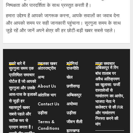
निष्पक्षता और पारदर्शिता के साथ प्रस्तुत करती है।
हमारा उद्देश्य है आपको जागरूक करना, आपके सवालों का जवाब देना
और आपको समय पर सही जानकारी पहुंचाना। सुरगुजा समय के साथ
जुड़े रहें और जानें अपने क्षेत्र की हर छोटी-बड़ी खबर सबसे पहले।
हमारे बारे में
तहलका खबर
श्रेणियां
ताज़ा समाचार
अंबिकापुर में रिंग
सुरगुजा समय एक
अंतरराष्ट्रीय
राजनीति
बांध तालाब पर
प्रतिष्ठित समाचार
अन्य
खेल
अवैध अतिक्रमण
पोर्टल है जो आपको
का खुलासा: फर्जी
About Us
छत्तीसगढ़
सुरगुजा और उसके
दस्तावेजों से
आस-पास के इलाकों
आंतरिक भाग
अम्बिकापुर
नामांतरण का आरोप,
से जुड़ी हर
भाजपा नेता ने
Contact Us
अयोध्या
कलेक्टर से की FIR
महत्वपूर्ण खबर
उड़ीसा
उड़ीसा
और नामांतरण
सबसे पहले और
निरस्त करने की
सटीक रूप से
Terms &
जीवन शैली
मांग
प्रदान करता है।
Conditions
झारखण्ड