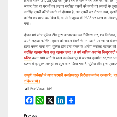
दिनांक घटना 31/08/25 कों प्रार्थी घर के पास नागर जोत रहा था, तब प्रार्
जाकर देखा तो प्रार्थी का लड़का नरसिह प्रार्थी की पत्नी को लकडी के लुठ
नरसिंह प्रार्थी कों भी मारने को दौडाया है, तब प्रार्थी डर से भाग गया, प्र
कारित कर हत्या कर दिया है, मामले मे सूचक की रिपोर्ट पर थाना कमलेश्वर
गया।
दौरान मर्ग जांच पुलिस टीम द्वारा घटनास्थल का निरीक्षण कर, शव निरीक्षण, पं
अपने लड़का नरसिंह मझवार को चावल बेचने से मना करने पर नाराज होकर न
हत्या करना पाया गया, पुलिस टीम द्वारा मामले के आरोपी नरसिंह मझवार 
नरसिंह मझवार पिता बन्ठु मझवार उम्र 18 वर्ष साकिन असगंवा सिन्दुरघाटी
घटित
करना पाये जाने से थाना कमलेश्वरपुर मे अपराध क्रमांक 73/25 धा
घटना मे प्रयुक्त लकड़ी का लुठा जप्त किया गया है, पुलिस टीम द्वारा प्रक
सम्पूर्ण कार्यवाही मे थाना प्रभारी कमलेश्वरपुर निरीक्षक मनोज प्रजापति
सक्रिय रहे।
Post Views:
169
Facebook
WhatsApp
X
LinkedIn
Share
Previous