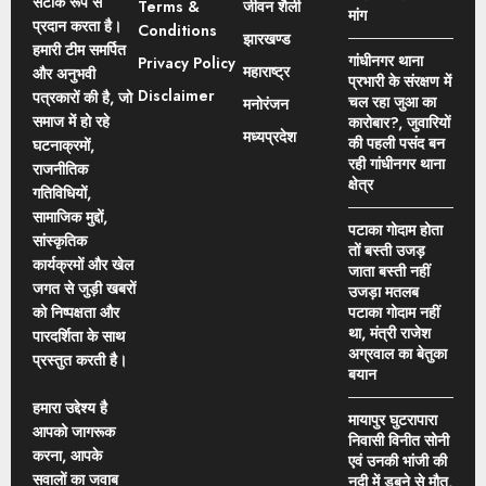
सटीक रूप से
Terms &
जीवन शैली
मांग
प्रदान करता है।
Conditions
झारखण्ड
हमारी टीम समर्पित
गांधीनगर थाना
Privacy Policy
महाराष्ट्र
और अनुभवी
प्रभारी के संरक्षण में
Disclaimer
पत्रकारों की है, जो
चल रहा जुआ का
मनोरंजन
समाज में हो रहे
कारोबार?, जुवारियों
मध्यप्रदेश
की पहली पसंद बन
घटनाक्रमों,
रही गांधीनगर थाना
राजनीतिक
क्षेत्र
गतिविधियों,
सामाजिक मुद्दों,
पटाका गोदाम होता
सांस्कृतिक
तों बस्ती उजड़
कार्यक्रमों और खेल
जाता बस्ती नहीं
जगत से जुड़ी खबरों
उजड़ा मतलब
को निष्पक्षता और
पटाका गोदाम नहीं
था, मंत्री राजेश
पारदर्शिता के साथ
अग्रवाल का बेतुका
प्रस्तुत करती है।
बयान
हमारा उद्देश्य है
मायापुर घुटरापारा
आपको जागरूक
निवासी विनीत सोनी
करना, आपके
एवं उनकी भांजी की
सवालों का जवाब
नदी में डूबने से मौत,