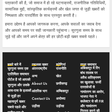
पत्रकारों की है, जो समाज में हो रहे घटनाक्रमों, राजनीतिक गतिविधियों,
सामाजिक मुद्दों, सांस्कृतिक कार्यक्रमों और खेल जगत से जुड़ी खबरों को
निष्पक्षता और पारदर्शिता के साथ प्रस्तुत करती है।
हमारा उद्देश्य है आपको जागरूक करना, आपके सवालों का जवाब देना
और आपको समय पर सही जानकारी पहुंचाना। सुरगुजा समय के साथ
जुड़े रहें और जानें अपने क्षेत्र की हर छोटी-बड़ी खबर सबसे पहले।
हमारे बारे में
तहलका खबर
श्रेणियां
ताज़ा समाचार
अंबिकापुर में रिंग
सुरगुजा समय एक
अंतरराष्ट्रीय
राजनीति
बांध तालाब पर
प्रतिष्ठित समाचार
अन्य
खेल
अवैध अतिक्रमण
पोर्टल है जो आपको
का खुलासा: फर्जी
About Us
छत्तीसगढ़
सुरगुजा और उसके
दस्तावेजों से
आस-पास के इलाकों
आंतरिक भाग
अम्बिकापुर
नामांतरण का आरोप,
से जुड़ी हर
भाजपा नेता ने
Contact Us
अयोध्या
कलेक्टर से की FIR
महत्वपूर्ण खबर
उड़ीसा
उड़ीसा
और नामांतरण
सबसे पहले और
निरस्त करने की