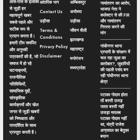
आस-पास के इलाकों
आंतरिक भाग
अम्बिकापुर
नामांतरण का आरोप,
से जुड़ी हर
भाजपा नेता ने
Contact Us
अयोध्या
कलेक्टर से की FIR
महत्वपूर्ण खबर
उड़ीसा
उड़ीसा
और नामांतरण
सबसे पहले और
निरस्त करने की
सटीक रूप से
Terms &
जीवन शैली
मांग
प्रदान करता है।
Conditions
झारखण्ड
हमारी टीम समर्पित
गांधीनगर थाना
Privacy Policy
महाराष्ट्र
और अनुभवी
प्रभारी के संरक्षण में
Disclaimer
पत्रकारों की है, जो
चल रहा जुआ का
मनोरंजन
समाज में हो रहे
कारोबार?, जुवारियों
मध्यप्रदेश
की पहली पसंद बन
घटनाक्रमों,
रही गांधीनगर थाना
राजनीतिक
क्षेत्र
गतिविधियों,
सामाजिक मुद्दों,
पटाका गोदाम होता
सांस्कृतिक
तों बस्ती उजड़
कार्यक्रमों और खेल
जाता बस्ती नहीं
जगत से जुड़ी खबरों
उजड़ा मतलब
को निष्पक्षता और
पटाका गोदाम नहीं
था, मंत्री राजेश
पारदर्शिता के साथ
अग्रवाल का बेतुका
प्रस्तुत करती है।
बयान