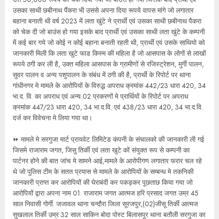
उसका साथी छबीनाथ पैंकरा भी उससे अपना दिया रूपये वापस मांगे जो लगातार
बहाना बनाती थी वर्ष 2023 में लता खुंटे ने प्रार्थी एवं उसका साथी छबीनाथ पैकरा
को चेक दी जो बाउंस हो गया इसके बाद प्रार्थी एवं उसका साथी लता खुंटे के कम्पनी
में कई बार गये जो कोई न कोई बहाना बनाती रहती थी, प्रार्थी एवं उसके साथियो को
जानकारी मिली कि लता खुटे फाड किस्म की महिला है जो आसपास के लोगों से लाखों
रूपये ठगी कर ली है, उक्त महिला आसपास के ग्रामीणों से रजिस्ट्रेशन, मुर्गी पालन,
सुवर पालन व अन्य पशुपालन के संबंध में ठगी की है, प्रार्थी के रिपोर्ट पर थाना
गांधीनगर मे मामले के आरोपियों के विरुद्ध अपराध क्रमांक 442/23 धारा 420, 34
भा.द. वि. का अपराध एवं अन्य 02 प्रकरणों मे प्रार्थियों के रिपोर्ट पर अपराध
क्रमांक 447/23 धारा 420, 34 भा.द.वि. एवं 438/23 धारा 420, 34 भा.द.वि.
दर्ज कर विवेचना मे लिया गया था।
⏩ मामले मे सरगुजा मार्ट प्रायवेट लिमिटेड कंपनी के संचालको की जानकारी ली गई
जिसमे राजाराम जगत, जिसु तिर्की एवं लता खुटे कों संयुक्त रूप से कम्पनी का
पार्टनर होने की बात जांच मे सामने आई,मामले के आरोपीगण लगातार फरार चल रहे
थे जो पुलिस टीम के सतत प्रयास से मामले के आरोपियों के सम्बन्ध मे तकनिकी
जानकारी प्राप्त कर आरोपियों की घेराबंदी कर पकड़कर पूछताछ किया गया जो
आरोपियों द्वारा अपना नाम 01. राजाराम जगत आत्मज हरि प्रसाद जगत उम्र 45
साल निवासी गोर्गी. जजावल थाना चन्दौरा जिला सूरजपुर,(02)जीसू तिर्की आत्मज
सुखलाल तिर्की उम्र 32 साल साकिन बोदा पोस्ट बिलासपुर थाना बतौली सरगुजा का