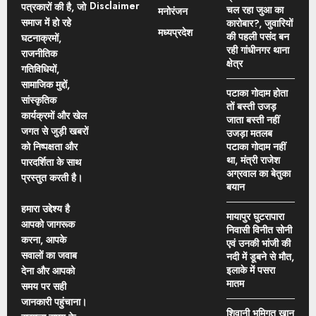
Disclaimer
पत्रकारों की है, जो
चल रहा जुआ का
मनोरंजन
समाज में हो रहे
कारोबार?, जुवारियों
मध्यप्रदेश
की पहली पसंद बन
घटनाक्रमों,
रही गांधीनगर थाना
राजनीतिक
क्षेत्र
गतिविधियों,
सामाजिक मुद्दों,
पटाका गोदाम होता
सांस्कृतिक
तों बस्ती उजड़
कार्यक्रमों और खेल
जाता बस्ती नहीं
जगत से जुड़ी खबरों
उजड़ा मतलब
को निष्पक्षता और
पटाका गोदाम नहीं
था, मंत्री राजेश
पारदर्शिता के साथ
अग्रवाल का बेतुका
प्रस्तुत करती है।
बयान
हमारा उद्देश्य है
मायापुर घुटरापारा
आपको जागरूक
निवासी विनीत सोनी
करना, आपके
एवं उनकी भांजी की
सवालों का जवाब
नदी में डूबने से मौत,
इलाके में पसरा
देना और आपको
मातम
समय पर सही
जानकारी पहुंचाना।
शिवानी भूमिगत खान