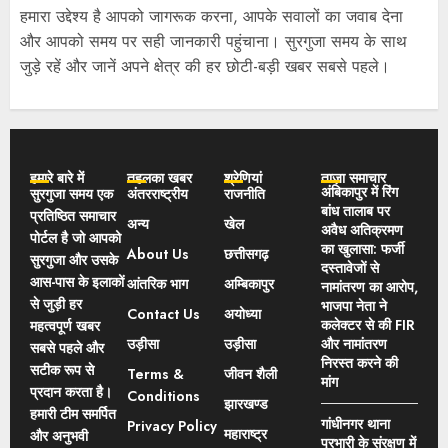
हमारा उद्देश्य है आपको जागरूक करना, आपके सवालों का जवाब देना
और आपको समय पर सही जानकारी पहुंचाना। सुरगुजा समय के साथ
जुड़े रहें और जानें अपने क्षेत्र की हर छोटी-बड़ी खबर सबसे पहले।
हमारे बारे में
तहलका खबर
श्रेणियां
ताज़ा समाचार
अंबिकापुर में रिंग
सुरगुजा समय एक
अंतरराष्ट्रीय
राजनीति
बांध तालाब पर
प्रतिष्ठित समाचार
अन्य
खेल
अवैध अतिक्रमण
पोर्टल है जो आपको
का खुलासा: फर्जी
About Us
छत्तीसगढ़
सुरगुजा और उसके
दस्तावेजों से
आस-पास के इलाकों
आंतरिक भाग
अम्बिकापुर
नामांतरण का आरोप,
से जुड़ी हर
भाजपा नेता ने
Contact Us
अयोध्या
कलेक्टर से की FIR
महत्वपूर्ण खबर
उड़ीसा
उड़ीसा
और नामांतरण
सबसे पहले और
निरस्त करने की
सटीक रूप से
Terms &
जीवन शैली
मांग
प्रदान करता है।
Conditions
झारखण्ड
हमारी टीम समर्पित
गांधीनगर थाना
Privacy Policy
महाराष्ट्र
और अनुभवी
प्रभारी के संरक्षण में