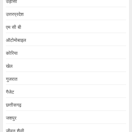
उड़ीसा
उत्तरप्रदेश
एम सी बी
ऑटोमोबाइल
कोरिया
खेल
गुजरात
गैजेट
छत्तीसगढ़
जशपुर
जीवन शैली