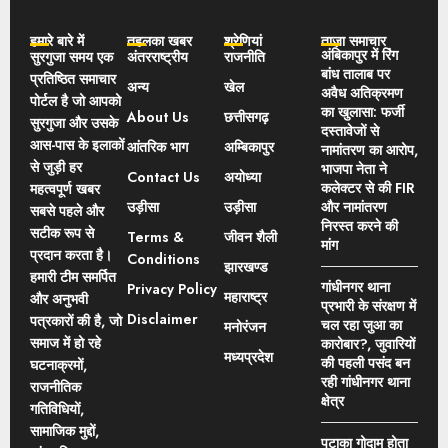
हमारे बारे में
तहलका खबर
श्रेणियां
ताज़ा समाचार
अंबिकापुर में रिंग
सुरगुजा समय एक
अंतरराष्ट्रीय
राजनीति
बांध तालाब पर
प्रतिष्ठित समाचार
अन्य
खेल
अवैध अतिक्रमण
पोर्टल है जो आपको
का खुलासा: फर्जी
About Us
छत्तीसगढ़
सुरगुजा और उसके
दस्तावेजों से
आस-पास के इलाकों
आंतरिक भाग
अम्बिकापुर
नामांतरण का आरोप,
से जुड़ी हर
भाजपा नेता ने
Contact Us
अयोध्या
कलेक्टर से की FIR
महत्वपूर्ण खबर
उड़ीसा
उड़ीसा
और नामांतरण
सबसे पहले और
निरस्त करने की
सटीक रूप से
Terms &
जीवन शैली
मांग
प्रदान करता है।
Conditions
झारखण्ड
हमारी टीम समर्पित
गांधीनगर थाना
Privacy Policy
महाराष्ट्र
और अनुभवी
प्रभारी के संरक्षण में
Disclaimer
पत्रकारों की है, जो
चल रहा जुआ का
मनोरंजन
समाज में हो रहे
कारोबार?, जुवारियों
मध्यप्रदेश
की पहली पसंद बन
घटनाक्रमों,
रही गांधीनगर थाना
राजनीतिक
क्षेत्र
गतिविधियों,
सामाजिक मुद्दों,
पटाका गोदाम होता