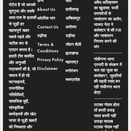
अन्य
खेल
अवैध अतिक्रमण
पोर्टल है जो आपको
का खुलासा: फर्जी
About Us
छत्तीसगढ़
सुरगुजा और उसके
दस्तावेजों से
आस-पास के इलाकों
आंतरिक भाग
अम्बिकापुर
नामांतरण का आरोप,
से जुड़ी हर
भाजपा नेता ने
Contact Us
अयोध्या
कलेक्टर से की FIR
महत्वपूर्ण खबर
उड़ीसा
उड़ीसा
और नामांतरण
सबसे पहले और
निरस्त करने की
सटीक रूप से
Terms &
जीवन शैली
मांग
प्रदान करता है।
Conditions
झारखण्ड
हमारी टीम समर्पित
गांधीनगर थाना
Privacy Policy
महाराष्ट्र
और अनुभवी
प्रभारी के संरक्षण में
Disclaimer
पत्रकारों की है, जो
चल रहा जुआ का
मनोरंजन
समाज में हो रहे
कारोबार?, जुवारियों
मध्यप्रदेश
की पहली पसंद बन
घटनाक्रमों,
रही गांधीनगर थाना
राजनीतिक
क्षेत्र
गतिविधियों,
सामाजिक मुद्दों,
पटाका गोदाम होता
सांस्कृतिक
तों बस्ती उजड़
कार्यक्रमों और खेल
जाता बस्ती नहीं
जगत से जुड़ी खबरों
उजड़ा मतलब
को निष्पक्षता और
पटाका गोदाम नहीं