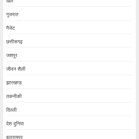
खेल
गुजरात
गैजेट
छत्तीसगढ़
जशपुर
जीवन शैली
झारखण्ड
तकनीकी
दिल्ली
देश दुनिया
बलरामपुर