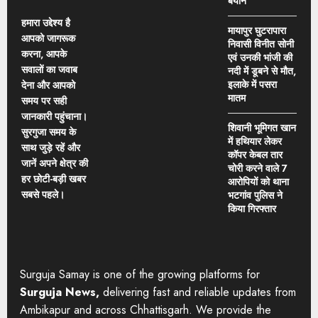
बयान
हमारा उद्देश्य है
मायापुर घुटरापारा
आपको जागरूक
निवासी विनीत सोनी
करना, आपके
एवं उनकी भांजी की
सवालों का जवाब
नदी में डूबने से मौत,
इलाके में पसरा
देना और आपको
मातम
समय पर सही
जानकारी पहुंचाना।
शिवानी भूमिगत खान
सुरगुजा समय के
में हथियार लेकर
साथ जुड़े रहें और
कॉपर केबल तार
जानें अपने क्षेत्र की
चोरी करने वाले 7
हर छोटी-बड़ी खबर
आरोपियों को थाना
सबसे पहले।
भटगांव पुलिस ने
किया गिरफ्तार
Surguja Samay is one of the growing platforms for
Surguja News,
delivering fast and reliable updates from
Ambikapur and across Chhattisgarh. We provide the