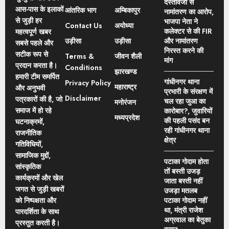
दस्तावेजों से
आस-पास के इलाकों
आंतरिक भाग
अम्बिकापुर
नामांतरण का आरोप,
से जुड़ी हर
भाजपा नेता ने
Contact Us
अयोध्या
कलेक्टर से की FIR
महत्वपूर्ण खबर
उड़ीसा
उड़ीसा
और नामांतरण
सबसे पहले और
निरस्त करने की
सटीक रूप से
Terms &
जीवन शैली
मांग
प्रदान करता है।
Conditions
झारखण्ड
हमारी टीम समर्पित
गांधीनगर थाना
Privacy Policy
महाराष्ट्र
और अनुभवी
प्रभारी के संरक्षण में
Disclaimer
पत्रकारों की है, जो
चल रहा जुआ का
मनोरंजन
समाज में हो रहे
कारोबार?, जुवारियों
मध्यप्रदेश
की पहली पसंद बन
घटनाक्रमों,
रही गांधीनगर थाना
राजनीतिक
क्षेत्र
गतिविधियों,
सामाजिक मुद्दों,
पटाका गोदाम होता
सांस्कृतिक
तों बस्ती उजड़
कार्यक्रमों और खेल
जाता बस्ती नहीं
जगत से जुड़ी खबरों
उजड़ा मतलब
को निष्पक्षता और
पटाका गोदाम नहीं
था, मंत्री राजेश
पारदर्शिता के साथ
अग्रवाल का बेतुका
प्रस्तुत करती है।