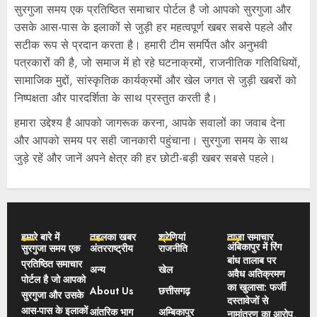
सुरगुजा समय एक प्रतिष्ठित समाचार पोर्टल है जो आपको सुरगुजा और
उसके आस-पास के इलाकों से जुड़ी हर महत्वपूर्ण खबर सबसे पहले और
सटीक रूप से प्रदान करता है। हमारी टीम समर्पित और अनुभवी
पत्रकारों की है, जो समाज में हो रहे घटनाक्रमों, राजनीतिक गतिविधियों,
सामाजिक मुद्दों, सांस्कृतिक कार्यक्रमों और खेल जगत से जुड़ी खबरों को
निष्पक्षता और पारदर्शिता के साथ प्रस्तुत करती है।
हमारा उद्देश्य है आपको जागरूक करना, आपके सवालों का जवाब देना
और आपको समय पर सही जानकारी पहुंचाना। सुरगुजा समय के साथ
जुड़े रहें और जानें अपने क्षेत्र की हर छोटी-बड़ी खबर सबसे पहले।
हमारे बारे में
तहलका खबर
श्रेणियां
ताज़ा समाचार
अंबिकापुर में रिंग
सुरगुजा समय एक
अंतरराष्ट्रीय
राजनीति
बांध तालाब पर
प्रतिष्ठित समाचार
अन्य
खेल
अवैध अतिक्रमण
पोर्टल है जो आपको
का खुलासा: फर्जी
About Us
छत्तीसगढ़
सुरगुजा और उसके
दस्तावेजों से
आस-पास के इलाकों
आंतरिक भाग
अम्बिकापुर
नामांतरण का आरोप,