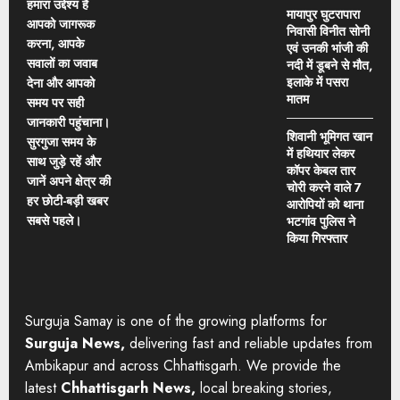
हमारा उद्देश्य है
मायापुर घुटरापारा
आपको जागरूक
निवासी विनीत सोनी
करना, आपके
एवं उनकी भांजी की
सवालों का जवाब
नदी में डूबने से मौत,
इलाके में पसरा
देना और आपको
मातम
समय पर सही
जानकारी पहुंचाना।
शिवानी भूमिगत खान
सुरगुजा समय के
में हथियार लेकर
साथ जुड़े रहें और
कॉपर केबल तार
जानें अपने क्षेत्र की
चोरी करने वाले 7
हर छोटी-बड़ी खबर
आरोपियों को थाना
सबसे पहले।
भटगांव पुलिस ने
किया गिरफ्तार
Surguja Samay is one of the growing platforms for
Surguja News,
delivering fast and reliable updates from
Ambikapur and across Chhattisgarh. We provide the
latest
Chhattisgarh News,
local breaking stories,